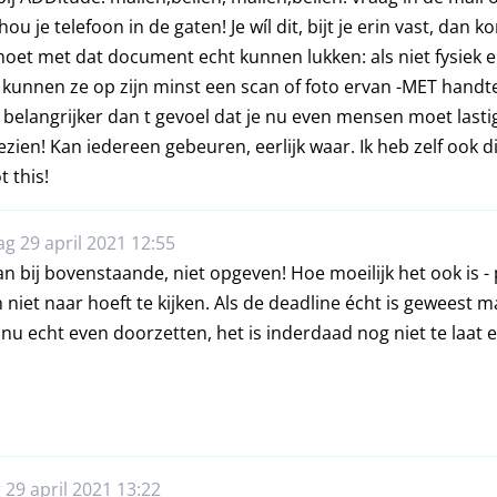
hou je telefoon in de gaten! Je wíl dit, bijt je erin vast, dan 
oet met dat document echt kunnen lukken: als niet fysiek en
unnen ze op zijn minst een scan of foto ervan -MET handte
belangrijker dan t gevoel dat je nu even mensen moet lastig
zien! Kan iedereen gebeuren, eerlijk waar. Ik heb zelf ook di
 this!
g 29 april 2021 12:55
an bij bovenstaande, niet opgeven! Hoe moeilijk het ook is -
 niet naar hoeft te kijken. Als de deadline écht is geweest m
nu echt even doorzetten, het is inderdaad nog niet te laat e
29 april 2021 13:22