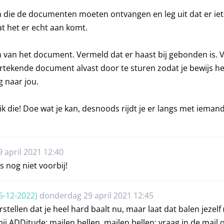
 die de documenten moeten ontvangen en leg uit dat er ie
t het er echt aan komt.
 van het document. Vermeld dat er haast bij gebonden is. 
rtekende document alvast door te sturen zodat je bewijs h
g naar jou.
uik die! Doe wat je kan, desnoods rijdt je er langs met ieman
 april 2021 12:40
s nog niet voorbij!
6-12-2022)
donderdag 29 april 2021 12:45
ellen dat je heel hard baalt nu, maar laat dat balen jezelf 
 bij ADDitude: mailen,bellen, mailen,bellen: vraag in de mail 