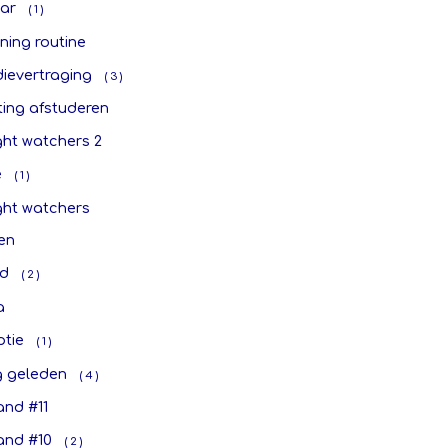
aar
( 1 )
ning routine
dievertraging
( 3 )
ting afstuderen
ght watchers 2
e
( 1 )
ght watchers
en
d
( 2 )
a
ptie
( 1 )
g geleden
( 4 )
and #11
and #10
( 2 )