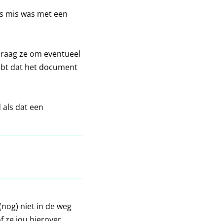
ts mis was met een
Vraag ze om eventueel
ebt dat het document
d als dat een
(nog) niet in de weg
of ze jou hierover