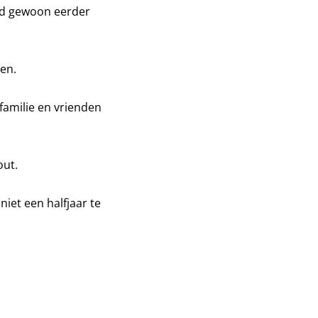
had gewoon eerder
oen.
 familie en vrienden
out.
niet een halfjaar te