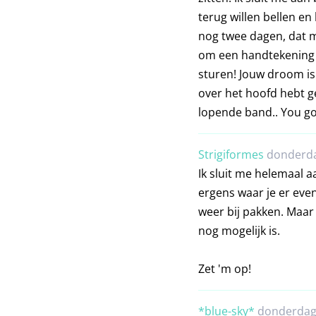
terug willen bellen en 
nog twee dagen, dat m
om een handtekening k
sturen! Jouw droom is 
over het hoofd hebt ge
lopende band.. You got
Strigiformes
donderda
Ik sluit me helemaal a
ergens waar je er even
weer bij pakken. Maar 
nog mogelijk is.
Zet 'm op!
*blue-sky*
donderdag 