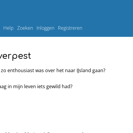
Help
Zoeken
Inloggen
Registreren
verpest
k zo enthousiast was over het naar IJsland gaan?
aag in mijn leven iets gewild had?