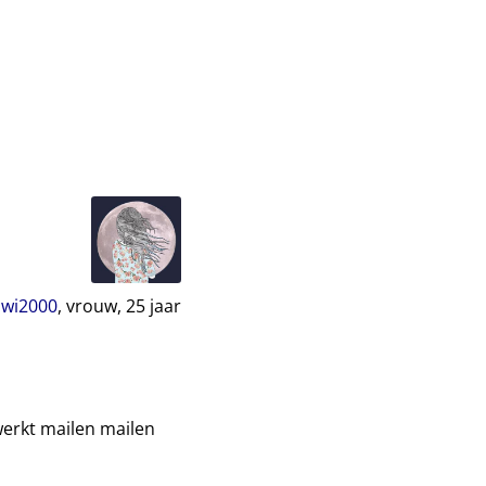
iwi2000
, vrouw,
25
jaar
 werkt mailen mailen