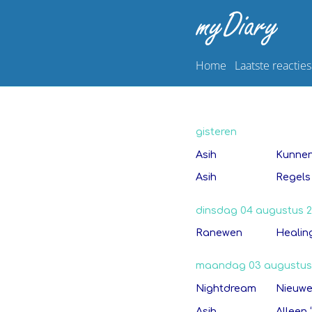
Home
Laatste reacties
gisteren
Asih
Kunnen
Asih
Regels
dinsdag 04 augustus 
Ranewen
Healin
maandag 03 augustus
Nightdream
Nieuwe
Asih
Alleen 