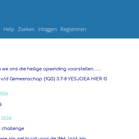
Help
Zoeken
Inloggen
Registreren
 we ons die heilige opwinding voorstellen…….
 v/d Gemeenschap {1QS} 3:7-8 YESJOEA HIER IS
2026
g
 2026
 challenge
‘wie zijn ziel buigt voor de Wet, laat zijn