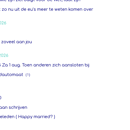
t zo nu uit de eu’s meer te weten komen over
026
s
 zoveel aan jou
2026
3 Za 1 aug. Toen anderen zich aansloten bij
ldautomaat
( 1 )
0
aan schrijven
eleden ( Happy married? )