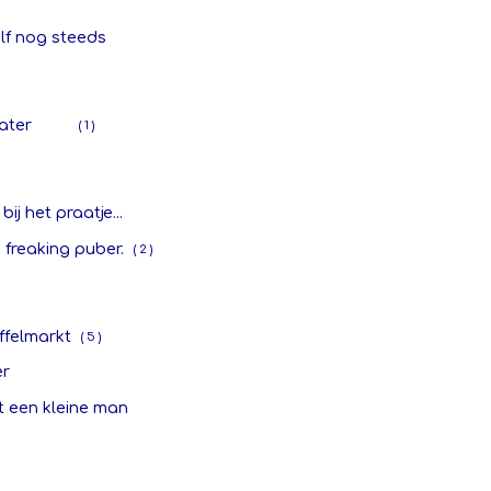
olf nog steeds
ater
( 1 )
bij het praatje...
 freaking puber.
( 2 )
ffelmarkt
( 5 )
er
t een kleine man