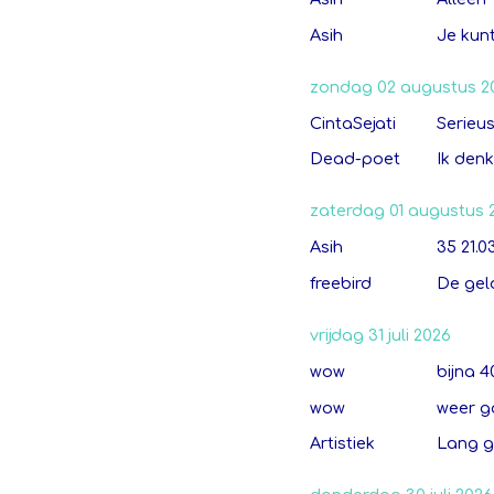
Asih
Je kun
zondag 02 augustus 2
CintaSejati
Serieu
Dead-poet
Ik denk
zaterdag 01 augustus 
Asih
35 21.0
freebird
De ge
vrijdag 31 juli 2026
wow
bijna 4
wow
weer g
Artistiek
Lang g