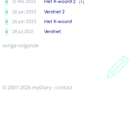
12 feb 2023
Het K-woord 2
( 1 )
O
26 jan 2023
Verdriet 2
O
26 jan 2023
Het K-woord
O
28 jul 2021
Verdriet
O
vorige
volgende
© 2001-2026 myDiary
-
contact