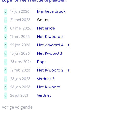
17 jun 2026
Mijn lieve draak
O
21 mei 2026
Wat nu
O
07 mei 2026
Het einde
O
11 mrt 2026
Het K-woord 5
O
22 jan 2026
Het k-woord 4
( 1 )
O
13 jan 2026
Het Kwoord 3
O
28 nov 2024
Paps
O
12 feb 2023
Het K-woord 2
( 1 )
O
26 jan 2023
Verdriet 2
O
26 jan 2023
Het K-woord
O
28 jul 2021
Verdriet
O
vorige
volgende