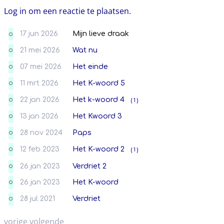
Log in om een reactie te plaatsen.
17 jun 2026
Mijn lieve draak
O
21 mei 2026
Wat nu
O
07 mei 2026
Het einde
O
11 mrt 2026
Het K-woord 5
O
22 jan 2026
Het k-woord 4
( 1 )
O
13 jan 2026
Het Kwoord 3
O
28 nov 2024
Paps
O
12 feb 2023
Het K-woord 2
( 1 )
O
26 jan 2023
Verdriet 2
O
26 jan 2023
Het K-woord
O
28 jul 2021
Verdriet
O
vorige
volgende