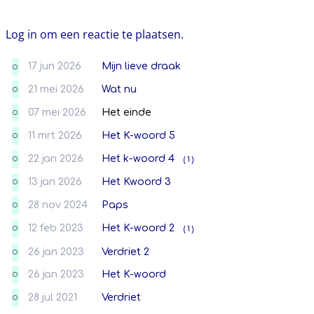
Log in om een reactie te plaatsen.
17 jun 2026
Mijn lieve draak
O
21 mei 2026
Wat nu
O
07 mei 2026
Het einde
O
11 mrt 2026
Het K-woord 5
O
22 jan 2026
Het k-woord 4
( 1 )
O
13 jan 2026
Het Kwoord 3
O
28 nov 2024
Paps
O
12 feb 2023
Het K-woord 2
( 1 )
O
26 jan 2023
Verdriet 2
O
26 jan 2023
Het K-woord
O
28 jul 2021
Verdriet
O