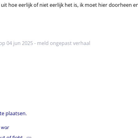
uit hoe eerlijk of niet eerlijk het is, ik moet hier doorheen 
op 04 jun 2025 -
meld ongepast verhaal
te plaatsen.
 war
out of fight