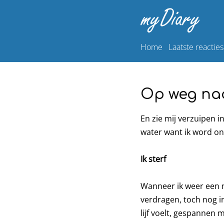
Home
Laatste reacties
Op weg naa
En zie mij verzuipen i
water want ik word ond
Ik sterf
Wanneer ik weer een n
verdragen, toch nog i
lijf voelt, gespannen 