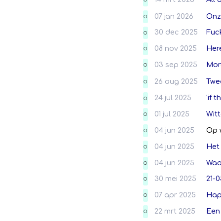
O
07 jan 2026
Onz
O
30 dec 2025
Fuc
O
08 nov 2025
Her
O
03 sep 2025
Morg
O
26 aug 2025
Twee
O
24 jul 2025
'if 
O
01 jul 2025
Witt
O
04 jun 2025
Op 
O
04 jun 2025
Het 
O
04 jun 2025
Waar
O
30 mei 2025
21-0
O
07 apr 2025
Happ
O
22 mrt 2025
Een 
O