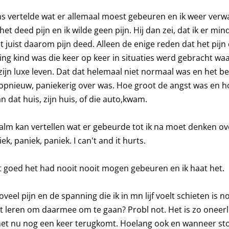
ens vertelde wat er allemaal moest gebeuren en ik weer ver
 het deed pijn en ik wilde geen pijn. Hij dan zei, dat ik er mi
juist daarom pijn deed. Alleen de enige reden dat het pijn 
ng kind was die keer op keer in situaties werd gebracht waa
n zijn luxe leven. Dat dat helemaal niet normaal was en het b
ds opnieuw, paniekerig over was. Hoe groot de angst was en h
n dat huis, zijn huis, of die auto,kwam.
kalm kan vertellen wat er gebeurde tot ik na moet denken ove
k, paniek, paniek. I can't and it hurts.
t goed het had nooit nooit mogen gebeuren en ik haat het.
eel pijn en de spanning die ik in mn lijf voelt schieten is no
oit leren om daarmee om te gaan? Probl not. Het is zo oneerli
et nu nog een keer terugkomt. Hoelang ook en wanneer stopt