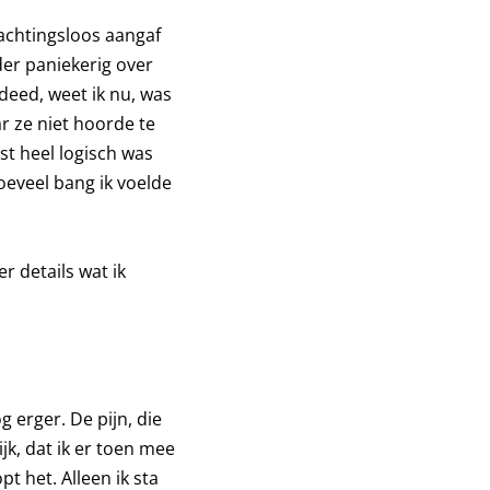
wachtingsloos aangaf
nder paniekerig over
deed, weet ik nu, was
r ze niet hoorde te
est heel logisch was
oeveel bang ik voelde
r details wat ik
g erger. De pijn, die
jk, dat ik er toen mee
 het. Alleen ik sta