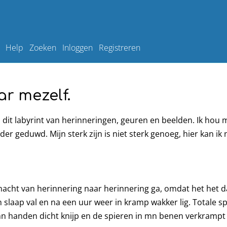
Help
Zoeken
Inloggen
Registreren
r mezelf.
n dit labyrint van herinneringen, geuren en beelden. Ik hou 
er geduwd. Mijn sterk zijn is niet sterk genoeg, hier kan ik 
acht van herinnering naar herinnering ga, omdat het het da
n slaap val en na een uur weer in kramp wakker lig. Totale 
mn handen dicht knijp en de spieren in mn benen verkrampt v