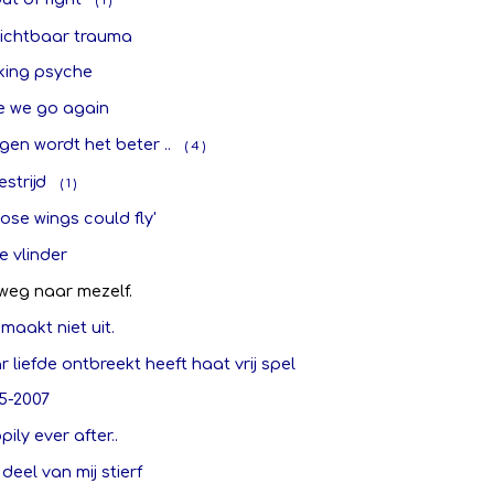
( 1 )
ichtbaar trauma
king psyche
e we go again
en wordt het beter ..
( 4 )
strijd
( 1 )
those wings could fly'
e vlinder
weg naar mezelf.
maakt niet uit.
 liefde ontbreekt heeft haat vrij spel
5-2007
ily ever after..
deel van mij stierf