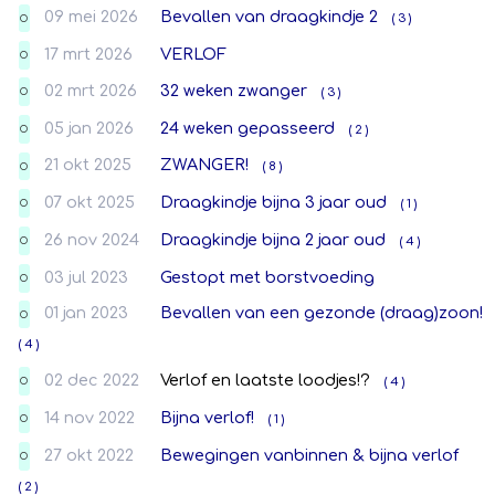
09 mei 2026
Bevallen van draagkindje 2
( 3 )
O
17 mrt 2026
VERLOF
O
02 mrt 2026
32 weken zwanger
( 3 )
O
05 jan 2026
24 weken gepasseerd
( 2 )
O
21 okt 2025
ZWANGER!
( 8 )
O
07 okt 2025
Draagkindje bijna 3 jaar oud
( 1 )
O
26 nov 2024
Draagkindje bijna 2 jaar oud
( 4 )
O
03 jul 2023
Gestopt met borstvoeding
O
01 jan 2023
Bevallen van een gezonde (draag)zoon!
O
( 4 )
02 dec 2022
Verlof en laatste loodjes!?
( 4 )
O
14 nov 2022
Bijna verlof!
( 1 )
O
27 okt 2022
Bewegingen vanbinnen & bijna verlof
O
( 2 )