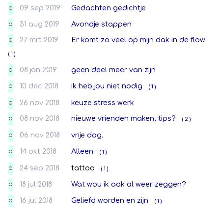
09 sep 2019
Gedachten gedichtje
O
31 aug 2019
Avondje stappen
O
27 mrt 2019
Er komt zo veel op mijn dak in de flow
O
( 1 )
08 jan 2019
geen deel meer van zijn
O
10 dec 2018
ik heb jou niet nodig
( 1 )
O
26 nov 2018
keuze stress werk
O
08 nov 2018
nieuwe vrienden maken, tips?
( 2 )
O
06 nov 2018
vrije dag.
O
14 okt 2018
Alleen
( 1 )
O
24 sep 2018
tattoo
( 1 )
O
18 jul 2018
Wat wou ik ook al weer zeggen?
O
16 jul 2018
Geliefd worden en zijn
( 1 )
O