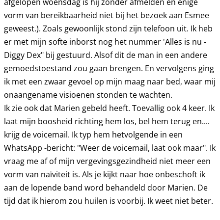
afgelopen woensdag is hij zonder afmelden en enige
vorm van bereikbaarheid niet bij het bezoek aan Esmee
geweest.). Zoals gewoonlijk stond zijn telefoon uit. Ik heb
er met mijn softe inborst nog het nummer 'Alles is nu -
Diggy Dex" bij gestuurd. Alsof dit de man in een andere
gemoedstoestand zou gaan brengen. En vervolgens ging
ik met een zwaar gevoel op mijn maag naar bed, waar mij
onaangename visioenen stonden te wachten.
Ik zie ook dat Marien gebeld heeft. Toevallig ook 4 keer. Ik
laat mijn boosheid richting hem los, bel hem terug en....
krijg de voicemail. Ik typ hem hetvolgende in een
WhatsApp -bericht: "Weer de voicemail, laat ook maar". Ik
vraag me af of mijn vergevingsgezindheid niet meer een
vorm van naïviteit is. Als je kijkt naar hoe onbeschoft ik
aan de lopende band word behandeld door Marien. De
tijd dat ik hierom zou huilen is voorbij. Ik weet niet beter.