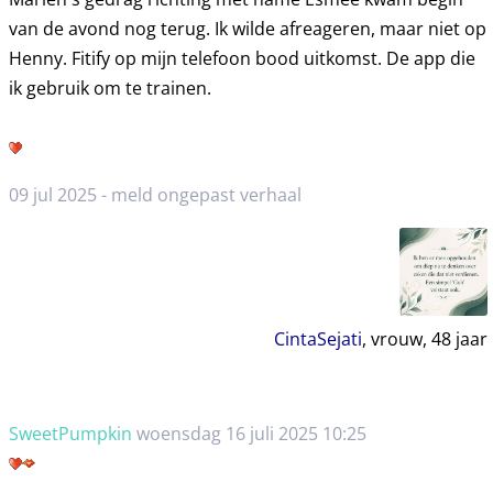
van de avond nog terug. Ik wilde afreageren, maar niet op
Henny. Fitify op mijn telefoon bood uitkomst. De app die
ik gebruik om te trainen.
09 jul 2025 -
meld ongepast verhaal
CintaSejati
, vrouw,
48
jaar
SweetPumpkin
woensdag 16 juli 2025 10:25