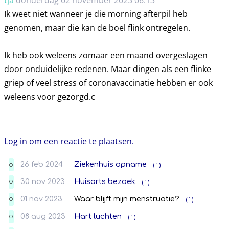
Ik weet niet wanneer je die morning afterpil heb
genomen, maar die kan de boel flink ontregelen.
Ik heb ook weleens zomaar een maand overgeslagen
door onduidelijke redenen. Maar dingen als een flinke
griep of veel stress of coronavaccinatie hebben er ook
weleens voor gezorgd.c
Log in om een reactie te plaatsen.
26 feb 2024
Ziekenhuis opname
( 1 )
O
30 nov 2023
Huisarts bezoek
( 1 )
O
01 nov 2023
Waar blijft mijn menstruatie?
( 1 )
O
08 aug 2023
Hart luchten
( 1 )
O