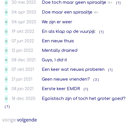
30 mei 2023
Doe toch maar geen spiraaltje
18+
( 1 )
O
04 apr 2023
Doe maar een spiraaltje
18+
O
04 apr 2023
We zijn er weer
O
19 okt 2022
En als klap op de vuurpijl:
( 1 )
O
07 jun 2022
Een nieuw thuis
O
12 jan 2022
Mentally drained
O
08 dec 2021
Guys, I did it
O
07 okt 2021
Een keer wat nieuws proberen
( 1 )
O
21 jan 2021
Geen nieuwe vrienden?
( 2 )
O
08 jan 2021
Eerste keer EMDR
( 1 )
O
18 dec 2020
Egoïstisch zijn of toch het groter goed?
O
( 7 )
vorige
volgende