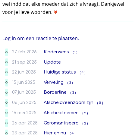
wel indd dat elke moeder dat zich afvraagt. Dankjewel
voor je lieve woorden.
Log in om een reactie te plaatsen.
27 feb 2026
Kinderwens
( 1 )
O
21 sep 2025
Update
O
22 jun 2025
Huidige status
( 4 )
O
15 jun 2025
Verveling
( 3 )
O
07 jun 2025
Borderline
( 3 )
O
06 jun 2025
Afscheid/eenzaam zijn
( 5 )
O
16 mei 2025
Afscheid nemen
( 2 )
O
26 apr 2025
Geromantiseerd
( 2 )
O
23 apr 2025
Hier en nu
( 4 )
O