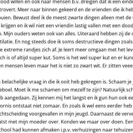
 dood willen en ook naar mensen b.v. dreigen dat ik een ein
ntrovert. Meer naar binnen gekeerd en de vrienden die ik he
buien. Bewust deel ik de meest zwarte dingen alleen met d
 krijgen en ik wil niet een vriendin lastig vallen met een d
n. Mijn ouders weten ook van alles. Uiteraard hebben zij de
atie. En nog steeds doe ik soms destructieve dingen zoals
 extreme randjes zich af. Je leert meer omgaan met het le
ch is of altijd super kut. Soms is het wel super kut en er ku
 mensen leven maar het is niet zo zwart wit. Er zitten veeel
belachelijke vraag in die ik ooit heb gekregen is. Schaam je j
eleboel. Moet ik me schamen om mezelf te zijn? Natuurlijk sch
eb aangedaan. Zij kennen mij het langst en ik gun hun ook e
ornis ontstaat niet zomaar. En zoals ik wel eens eerder heb
echtscheiding voorgevallen in mijn jeugd. Daarnaast de ver
atst met mijn moeder over. Konden we maar over doen. Een 
chool had kunnen afmaken i.p.v. verhuizingen naar tehuizen