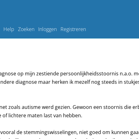
Help
Zoeken
Inloggen
Registreren
diagnose op mijn zestiende persoonlijkheidsstoornis n.a.o. m
andere diagnose maar herken ik mezelf nog steeds in stukje
 net zoals autisme werd gezien. Gewoon een stoornis die erb
 of lichtere maten last van hebben.
e vooral de stemmingswisselingen, niet goed om kunnen ga