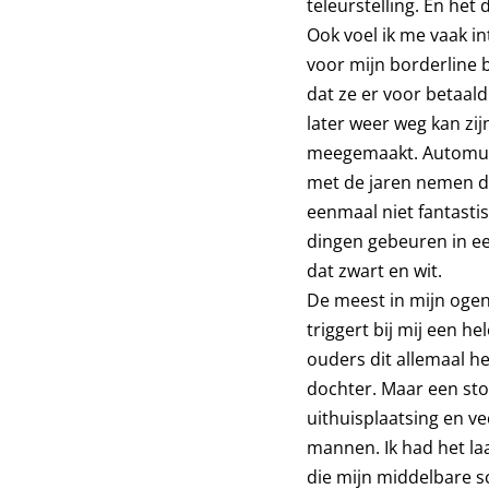
teleurstelling. En het
Ook voel ik me vaak i
voor mijn borderline 
dat ze er voor betaald
later weer weg kan zij
meegemaakt. Automutil
met de jaren nemen de
eenmaal niet fantastis
dingen gebeuren in een
dat zwart en wit.
De meest in mijn ogen 
triggert bij mij een h
ouders dit allemaal h
dochter. Maar een sto
uithuisplaatsing en v
mannen. Ik had het la
die mijn middelbare s