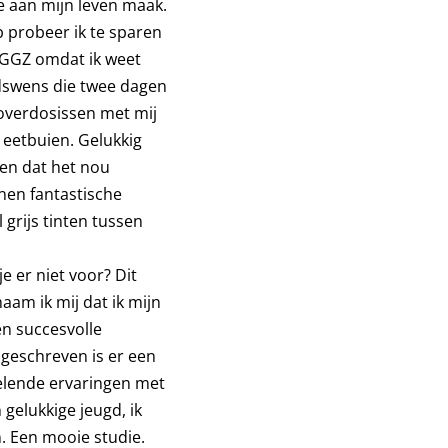
de aan mijn leven maak.
b probeer ik te sparen
e GGZ omdat ik weet
oodswens die twee dagen
 overdosissen met mij
 eetbuien. Gelukkig
ven dat het nou
nnen fantastische
 grijs tinten tussen
e er niet voor? Dit
aam ik mij dat ik mijn
en succesvolle
 geschreven is er een
velende ervaringen met
gelukkige jeugd, ik
. Een mooie studie.