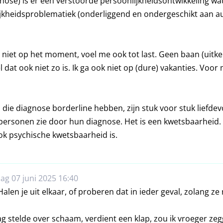
agnose) is er een verstoorde persoonlijkheidsontwikkeling wa
kheidsproblematiek (onderliggend en ondergeschikt aan au
 niet op het moment, voel me ook tot last. Geen baan (uitker
 dat ook niet zo is. Ik ga ook niet op (dure) vakanties. Voor 
 die diagnose borderline hebben, zijn stuk voor stuk liefdev
 personen zie door hun diagnose. Het is een kwetsbaarheid.
k psychische kwetsbaarheid is.
ag 07 juni 2025 16:40
len je uit elkaar, of proberen dat in ieder geval, zolang ze
ag stelde over schaam, verdient een klap, zou ik vroeger ze