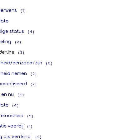
derwens
( 1 )
ate
dige status
( 4 )
eling
( 3 )
derline
( 3 )
cheid/eenzaam zijn
( 5 )
cheid nemen
( 2 )
omantiseerd
( 2 )
 en nu
( 4 )
ate
( 4 )
teloosheid
( 2 )
tie voorbij
( 1 )
ig als een kind.
( 2 )