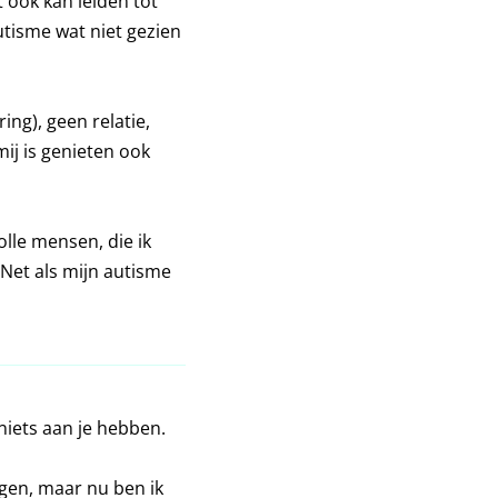
t ook kan leiden tot
tisme wat niet gezien
ing), geen relatie,
mij is genieten ook
olle mensen, die ik
 Net als mijn autisme
 niets aan je hebben.
ggen, maar nu ben ik