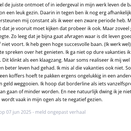
l de juiste ontmoet of in iedergeval in mijn werk leven de 
n een leuk gezin. Daarin in tegen ben ik nog erg afhankelij
rsteunen mij constant als ik weer een zware periode heb. M
 dat je vooruit moet kijken dat probeer ik ook. Maar zovee
egte. Zo leeg dat je bijna gaat afvragen waar is dit leven goe
lf niet voort. Ik heb geen hoge succesvolle baan. (Ik werk wel
te spreken over het genieten. Ik ga niet op dure vakanties 
 Dit klinkt als een klaagzang. Maar soms realiseer ik mij we
n beter leven had gehad. Ik mis al die vakanties ook niet. So
k geen koffers hoeft te pakken ergens ongelukkig in een and
n geld weggooien. Ik hoop dat borderline als iets vanzelfsp
kan gaan of minder worden. En nee natuurlijk dwing ik je ni
wordt vaak in mijn ogen als te negatief gezien.
op 07 jun 2025 -
meld ongepast verhaal