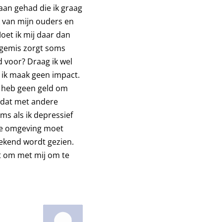
baan gehad die ik graag
k van mijn ouders en
oet ik mij daar dan
l gemis zorgt soms
d voor? Draag ik wel
) ik maak geen impact.
ik heb geen geld om
l dat met andere
ms als ik depressief
ere omgeving moet
rekend wordt gezien.
et om met mij om te