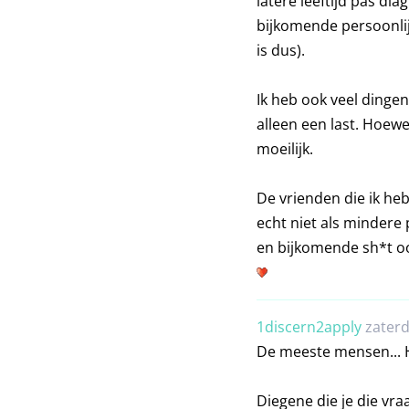
latere leeftijd pas di
bijkomende persoonlij
is dus).
Ik heb ook veel dingen
alleen een last. Hoewel
moeilijk.
De vrienden die ik heb
echt niet als mindere
en bijkomende sh*t oo
1discern2apply
zaterd
De meeste mensen... Ha
Diegene die je die vra