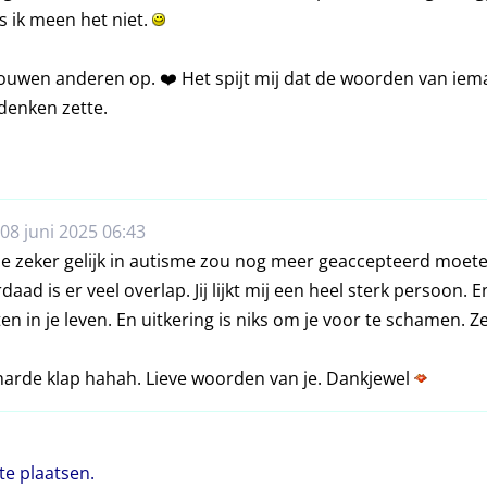
s ik meen het niet.
uwen anderen op. ❤️ Het spijt mij dat de woorden van ieman
 denken zette.
08 juni 2025 06:43
b je zeker gelijk in autisme zou nog meer geaccepteerd moe
ad is er veel overlap. Jij lijkt mij een heel sterk persoon. E
en in je leven. En uitkering is niks om je voor te schamen. Z
harde klap hahah. Lieve woorden van je. Dankjewel
te plaatsen.