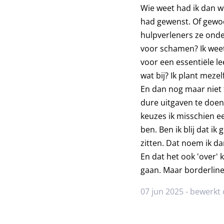
Wie weet had ik dan we
had gewenst. Of gewoo
hulpverleners ze onde
voor schamen? Ik weet
voor een essentiële le
wat bij? Ik plant meze
En dan nog maar niet 
dure uitgaven te doen.
keuzes ik misschien ee
ben. Ben ik blij dat i
zitten. Dat noem ik da
En dat het ook 'over' 
gaan. Maar borderline 
07 jun 2025 - bewerkt 