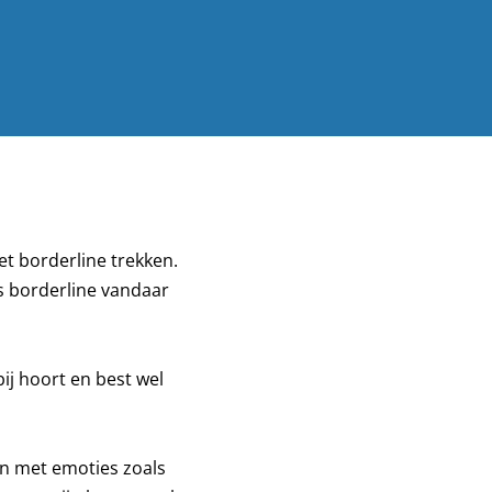
et borderline trekken.
s borderline vandaar
ij hoort en best wel
an met emoties zoals