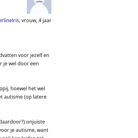
rlineIris
, vrouw,
4
jaar
dvatten voor jezelf en
r je wel door een
pij, hoewel het wel
et autisme (op latere
(daardoor?) onjuiste
oor je autisme, want