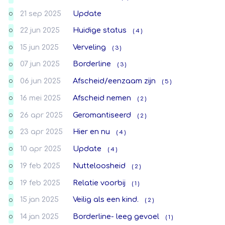
21 sep 2025
Update
O
22 jun 2025
Huidige status
( 4 )
O
15 jun 2025
Verveling
( 3 )
O
07 jun 2025
Borderline
( 3 )
O
06 jun 2025
Afscheid/eenzaam zijn
( 5 )
O
16 mei 2025
Afscheid nemen
( 2 )
O
26 apr 2025
Geromantiseerd
( 2 )
O
23 apr 2025
Hier en nu
( 4 )
O
10 apr 2025
Update
( 4 )
O
19 feb 2025
Nutteloosheid
( 2 )
O
19 feb 2025
Relatie voorbij
( 1 )
O
15 jan 2025
Veilig als een kind.
( 2 )
O
14 jan 2025
Borderline- leeg gevoel
( 1 )
O