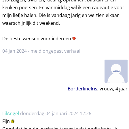
keuken poetsen. En vanmiddag wil ik een cadeautje voor
mijn liefje halen. Die is vandaag jarig en we zien elkaar
waarschijnlijk dit weekend.
De beste wensen voor iedereen
04 jan 2024 -
meld ongepast verhaal
BorderlineIris
, vrouw,
4
jaar
LilAngel
donderdag 04 januari 2024 12:26
Fijn
Goed dat je hulp inschakelt waar je dat nodig hebt. Ik