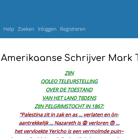
Help
Zoeken
Inloggen
Registreren
 Amerikaanse Schrijver Mark 
ZIJN
QQLEQ TELEURSTELLING
OVER DE TOESTAND
VAN HET LAND TIJDENS
ZIJN PELGRIMSTOCHT IN 1867:
“Palestina zit in zak en as … verlaten en òn-
aantrekkelijk … Nazareth is 😡 verloren 😠 …
het vervloekte Yericho is een vermolmde puin~