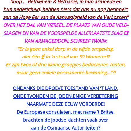
hoop … Bethlehem & Bethanië, in hun armoede en
hun nederigheid, hebben niets dat ons nu nog herinnert
aan de Hoge Eer van de Aanwezigheid van de VerLosser!”
OVER HET DAL VAN YIZREËL, DE PLAATS VAN OUDE VELD-
SLAGEN EN VAN DE VOORSPELDE ALLERLAATSTE SLAG 💥
VAN ARMAGEDDON, SCHREEF TWAIN:
“Er is geen enkel dorp in de wijde omgeving,
niet één ☝️ in ‘n straal van 50 kilometer!?
Er zijn twee of drie kleine groepjes bedoeïenen-tenten,
maar geen enkele permanente bewoning…”?!
ONDANKS DIE DROEVE TOESTAND VAN ‘T LAND,
ONDERVONDEN DE JODEN ENIGE VERBETERING
NAARMATE DEZE EEUW VORDERDE!
De Europese consulaten, met name ‘t Britse,
brachten de Joodse klachten vaak over
aan de Osmaanse Autoriteiten?