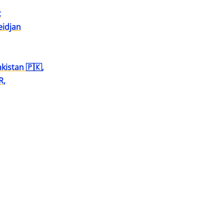
t
eidjan
akistan 🇵🇰,
R,