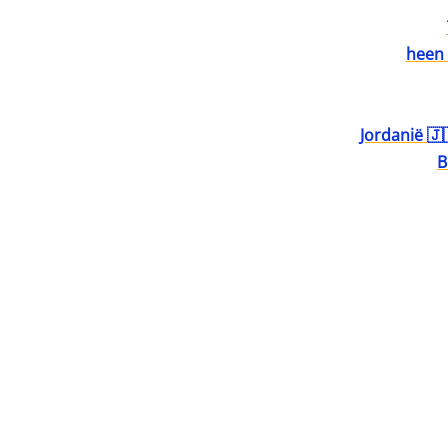
heen 
Jordanië 🇯
B