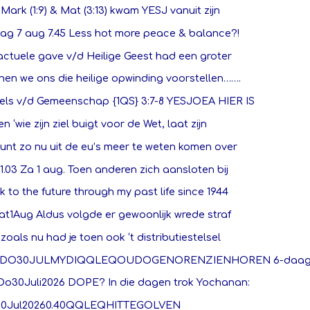
 Mark (1:9) & Mat (3:13) kwam YESJ vanuit zijn
dag 7 aug 7.45 Less hot more peace & balance?!
actuele gave v/d Heilige Geest had een groter
en we ons die heilige opwinding voorstellen…….
els v/d Gemeenschap {1QS} 3:7-8 YESJOEA HIER IS
en ‘wie zijn ziel buigt voor de Wet, laat zijn
unt zo nu uit de eu’s meer te weten komen over
1.03 Za 1 aug. Toen anderen zich aansloten bij
 to the future through my past life since 1944
Zat1Aug Aldus volgde er gewoonlijk wrede straf
zoals nu had je toen ook ‘t distributiestelsel
00DO30JULMYDIQQLEQOUDOGENORENZIENHOREN 6-daag
1Do30Juli2026 DOPE? In die dagen trok Yochanan:
0Jul20260.40QQLEQHITTEGOLVEN