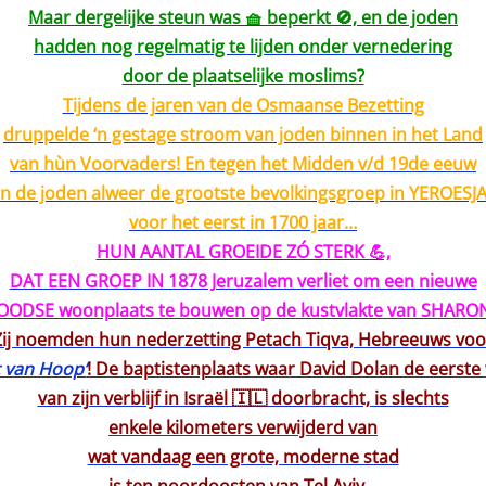
Maar dergelijke steun was 🧺 beperkt 🚫, en de joden
hadden nog regelmatig te lijden onder vernedering
door de plaatselijke moslims?
Tijdens de jaren van de Osmaanse Bezetting
druppelde ‘n gestage stroom van joden binnen in het Land
van hùn Voorvaders! En tegen het Midden v/d 19de eeuw
 de joden alweer de grootste bevolkingsgroep in YEROESJ
voor het eerst in 1700 jaar…
HUN AANTAL GROEIDE ZÓ STERK 💪,
DAT EEN GROEP IN 1878 Jeruzalem verliet om een nieuwe
OODSE woonplaats te bouwen op de kustvlakte van SHARO
Zij noemden hun nederzetting Petach Tiqva, Hebreeuws voo
t van Hoop’
! De baptistenplaats waar David Dolan de eerste
van zijn verblijf in Israël 🇮🇱 doorbracht, is slechts
enkele kilometers verwijderd van
wat vandaag een grote, moderne stad