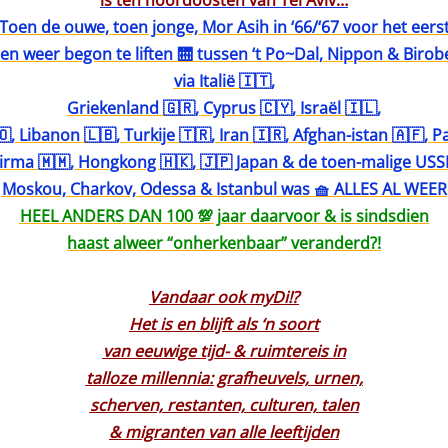
is ten noordoosten van Tel Aviv…
Toen de ouwe, toen jonge, Mor Asih in ‘66/‘67 voor het eers
en weer begon te liften 🛗 tussen ‘t Po~Dal, Nippon & Birob
via Italië 🇮🇹,
Griekenland 🇬🇷, Cyprus 🇨🇾, Israël 🇮🇱,
, Libanon 🇱🇧, Turkije 🇹🇷, Iran 🇮🇷, Afghan-istan 🇦🇫, P
irma 🇲🇲, Hongkong 🇭🇰, 🇯🇵 Japan & de toen-malige USS
Moskou, Charkov, Odessa & Istanbul was 🧺 ALLES AL WEER
HEEL ANDERS DAN 100 💯 jaar daarvoor & is sindsdien
haast alweer “onherkenbaar” veranderd?!
Vandaar ook myDi!?
Het is en blijft als ‘n soort
van eeuwige tijd- & ruimtereis in
talloze millennia: grafheuvels, urnen,
scherven, restanten, culturen, talen
& migranten van alle leeftijden