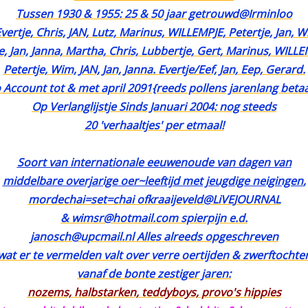
Tussen 1930 & 1955: 25 & 50 jaar getrouwd@Irminloo
vertje, Chris, JAN, Lutz, Marinus, WILLEMPJE, Petertje, Jan, W
ie, Jan, Janna, Martha, Chris, Lubbertje, Gert, Marinus, WILLE
Petertje, Wim, JAN, Jan, Janna. Evertje/Eef, Jan, Eep, Gerard.
 Account tot & met april 2091{reeds pollens jarenlang betaa
Op Verlanglijstje Sinds Januari 2004: nog steeds
20 'verhaaltjes' per etmaal!
Soort van internationale eeuwenoude van dagen van
middelbare overjarige oer~leeftijd met jeugdige neigingen
,
mordechai=set=chai ofkraaijeveld@LiVEJOURNAL
& wimsr@hotmail.com spierpijn e.d.
janosch@upcmail.nl Alles alreeds opgeschreven
wat er te vermelden valt over verre oertijden & zwerftochte
vanaf de bonte zestiger jaren:
nozems, halbstarken, teddyboys, provo's hippies