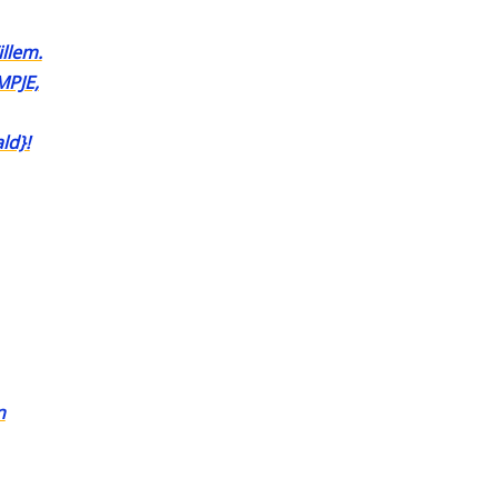
illem.
MPJE,
ld}!
n