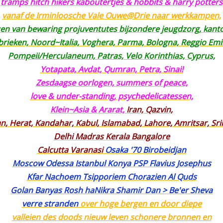
tramps hitch hikers kaboutertjes & hobbits & harry potters
vanaf de Irminloosche Vale Ouwe@Drie naar werkkampen,
en van bewaring projuventutes bijzondere jeugdzorg, kant
brieken, Noord~Italia, Voghera, Parma, Bologna, Reggio Emil
Pompeii/Herculaneum, Patras, Velo Korinthias, Cyprus,
Yotapata, Avdat, Qumran, Petra, Sinai!
Zesdaagse oorlogen, summers of peace,
love & under-standing, psychedelicatessen,
Klein~Asia & Ararat,
Iran, Qazvin,
n, Herat, Kandahar, Kabul, Islamabad, Lahore, Amritsar, Sri
Delhi Madras Kerala Bangalore
Calcutta Varanasi
Osaka '70 Birobeidjan
Moscow Odessa Istanbul Konya PSP Flavius Josephus
Kfar Nachoem Tsipporiem Chorazien Al Quds
Golan Banyas Rosh haNikra Shamir Dan > Be'er Sheva
verre stranden
over hoge bergen en door diepe
valleien des doods nieuw leven schonere bronnen en