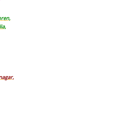
oren,
ia,
nagar,