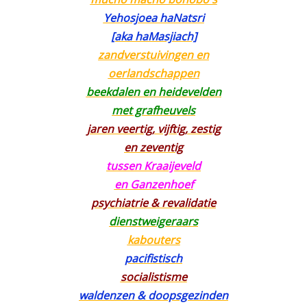
Yehosjoea haNatsri
[aka haMasjiach]
zandverstuivingen en
oerlandschappen
beekdalen en heidevelden
met grafheuvels
jaren veertig, vijftig, zestig
en zeventig
tussen Kraaijeveld
en Ganzenhoef
psychiatrie & revalidatie
dienstweigeraars
kabouters
pacifistisch
socialistisme
waldenzen & doopsgezinden