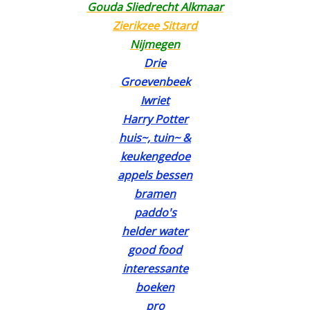
Gouda Sliedrecht Alkmaar
Zierikzee Sittard
Nijmegen
Drie
Groevenbeek
Iwriet
Harry Potter
huis~, tuin~ &
keukengedoe
appels bessen
bramen
paddo's
helder water
good food
interessante
boeken
pro