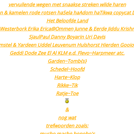
vervuilende wegen
met snaakse streken wilde haren
en & kamelen rode rotsen haSela haAdom haTikwa
copycat D
Het Beloofde Land
Westerbork Erika Erica@Ommen Junne & Eerde Jiddu Krishn
SjaulPaul Danny Boyarin Uri Davis
stel & Yardeen Uddel Leuvenum Hulshorst Hierden Gooio
Geddi Dode Zee El Al KLM
e.d. Flevo~Harpmeer atc.
Garden~Tomb{s}
Schedel~Hoofd
Harte~Klop
Rikke~Tik
Ratje~Toe
&
nog wat
trefwoorden zoals:
mucho macho bonobo's