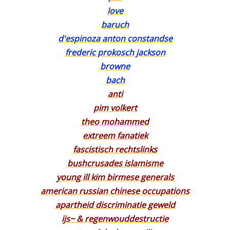
love
baruch
d'espinoza anton constandse
frederic prokosch jackson
browne
bach
anti
pim volkert
theo mohammed
extreem fanatiek
fascistisch rechtslinks
bushcrusades islamisme
young ill kim birmese generals
american russian chinese occupations
apartheid discriminatie geweld
ijs~ & regenwouddestructie