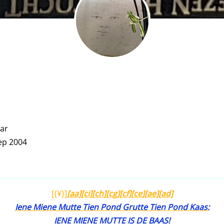
ar
ep 2004
[{¥}]
[aa][ci][ch][cg][cf][ce][ae][ad]
Iene Miene Mutte Tien Pond Grutte Tien Pond Kaas:
IENE MIENE MUTTE IS DE BAAS!