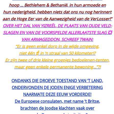
hoop … Bethlehem & Bethanië, in hun armoede en
hun nederigheid, hebben niets dat ons nu nog herinnert
aan de Hoge Eer van de Aanwezigheid van de VerLosser!”
OVER HET DAL VAN YIZREËL, DE PLAATS VAN OUDE VELD-
SLAGEN EN VAN DE VOORSPELDE ALLERLAATSTE SLAG 💥
VAN ARMAGEDDON, SCHREEF TWAIN:
“Er is geen enkel dorp in de wijde omgeving,
niet één ☝️ in ‘n straal van 50 kilometer!?
Er zijn twee of drie kleine groepjes bedoeïenen-tenten,
maar geen enkele permanente bewoning…”?!
ONDANKS DIE DROEVE TOESTAND VAN ‘T LAND,
ONDERVONDEN DE JODEN ENIGE VERBETERING
NAARMATE DEZE EEUW VORDERDE!
De Europese consulaten, met name ‘t Britse,
brachten de Joodse klachten vaak over