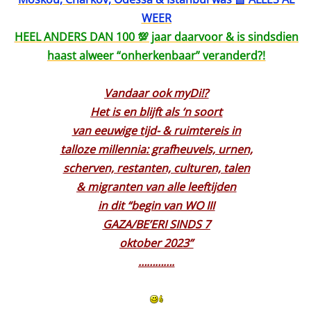
WEER
HEEL ANDERS DAN 100 💯 jaar daarvoor & is sindsdien
haast alweer “onherkenbaar” veranderd?!
Vandaar ook myDi!?
Het is en blijft als ‘n soort
van eeuwige tijd- & ruimtereis in
talloze millennia: grafheuvels, urnen,
scherven, restanten, culturen, talen
& migranten van alle leeftijden
in dit “begin van WO III
GAZA/BE’ERI SINDS 7
oktober 2023”
………….