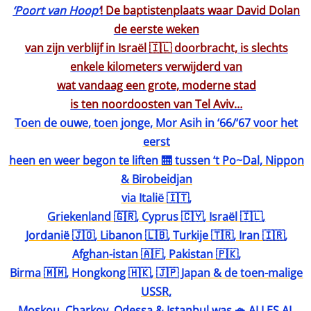
‘Poort van Hoop’
! De baptistenplaats waar David Dolan
de eerste weken
van zijn verblijf in Israël 🇮🇱 doorbracht, is slechts
enkele kilometers verwijderd van
wat vandaag een grote, moderne stad
is ten noordoosten van Tel Aviv…
Toen de ouwe, toen jonge, Mor Asih in ‘66/‘67 voor het
eerst
heen en weer begon te liften 🛗 tussen ‘t Po~Dal, Nippon
& Birobeidjan
via Italië 🇮🇹,
Griekenland 🇬🇷, Cyprus 🇨🇾, Israël 🇮🇱,
Jordanië 🇯🇴, Libanon 🇱🇧, Turkije 🇹🇷, Iran 🇮🇷,
Afghan-istan 🇦🇫, Pakistan 🇵🇰,
Birma 🇲🇲, Hongkong 🇭🇰, 🇯🇵 Japan & de toen-malige
USSR,
Moskou, Charkov, Odessa & Istanbul was 🧺 ALLES AL