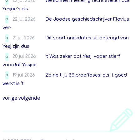
22 jul 2026
We kunnen met enig recht stellen dat
O
Yesjoe’s dis-
22 jul 2026
De Joodse geschiedschrijver Flavius
O
ver-
21 jul 2026
Dit soort anekdotes uit de jeugd van
O
Yesj zijn dus
20 jul 2026
‘t Was zeker dat Yesj’ vader stierf
O
voordat Yesjoe
19 jul 2026
Zo ne ti ju 33 proeffases: als ‘t goed
O
werkt is ‘t
vorige
volgende