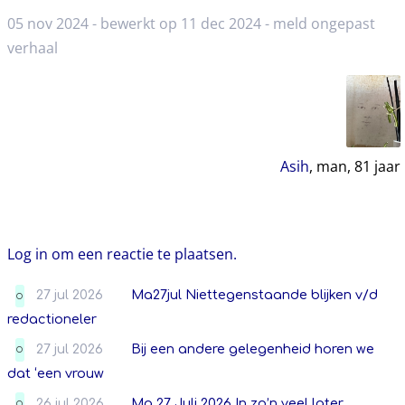
05 nov 2024 - bewerkt op 11 dec 2024 -
meld ongepast
verhaal
Asih
, man,
81
jaar
Log in om een reactie te plaatsen.
27 jul 2026
Ma27jul Niettegenstaande blijken v/d
O
redactioneler
27 jul 2026
Bij een andere gelegenheid horen we
O
dat ‘een vrouw
26 jul 2026
Ma 27 Juli 2026 In zo’n veel later
O