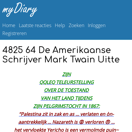
Home
Laatste reacties
Help
Zoeken
Inloggen
Registreren
4825 64 De Amerikaanse
Schrijver Mark Twain Uitte
ZIJN
QQLEQ TELEURSTELLING
OVER DE TOESTAND
VAN HET LAND TIJDENS
ZIJN PELGRIMSTOCHT IN 1867:
“Palestina zit in zak en as … verlaten en òn-
aantrekkelijk … Nazareth is 😡 verloren 😠 …
het vervloekte Yericho is een vermolmde puin~