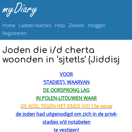
Home
Laatste reacties
Help
Zoeken
Inloggen
Registreren
Joden die i/d cherta
woonden in ‘sjtetls’ (Jiddisj
VOOR
‘STADJES’), WAARVAN
DE OORSPRONG LAG
IN POLEN-LITOUWEN WAAR
DE ADEL TEGEN HET EINDE V/D 15e eeuw
de joden had uitgenodigd om zich in de privé-
stadjes v/d notabelen
te vestigen!