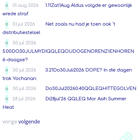
01 aug 2026
1.11Zat1Aug Aldus volgde er gewoonlijk
O
wrede straf
31 jul 2026
Net zoals nu had je toen ook ‘t
O
distributiestelsel
30 jul 2026
O
5.00DO30JULMYDIQQLEQOUDOGENORENZIENHOREN
6-daagse?
30 jul 2026
3.21Do30Juli2026 DOPE? In die dagen
O
trok Yochanan:
30 jul 2026
Do30Jul20260.40QQLEQHITTEGOLVEN
O
28 jul 2026
Di28jul’26 QQLEQ Mor Asih Summer
O
Heat
vorige
volgende