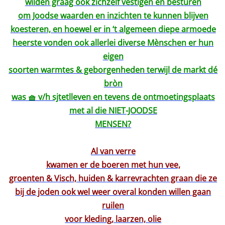
wilden graag ook zichzelf vestigen en besturen
om Joodse waarden en inzichten te kunnen blijven
koesteren, en hoewel er in ‘t algemeen diepe armoede
heerste vonden ook allerlei diverse Mènschen er hun
eigen
soorten warmtes & geborgenheden terwijl de markt dé
bròn
was 🧺 v/h sjtetlleven en tevens de ontmoetingsplaats
met al die NIET-JOODSE
MENSEN?
Al van verre
kwamen er de boeren met hun vee,
groenten & Visch, huiden & karrevrachten graan die ze
bij de joden ook wel weer overal konden willen gaan
ruilen
voor kleding, laarzen, olie