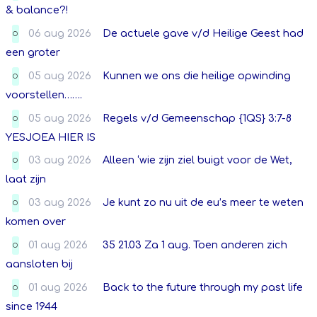
& balance?!
06 aug 2026
De actuele gave v/d Heilige Geest had
O
een groter
05 aug 2026
Kunnen we ons die heilige opwinding
O
voorstellen…….
05 aug 2026
Regels v/d Gemeenschap {1QS} 3:7-8
O
YESJOEA HIER IS
03 aug 2026
Alleen ‘wie zijn ziel buigt voor de Wet,
O
laat zijn
03 aug 2026
Je kunt zo nu uit de eu’s meer te weten
O
komen over
01 aug 2026
35 21.03 Za 1 aug. Toen anderen zich
O
aansloten bij
01 aug 2026
Back to the future through my past life
O
since 1944