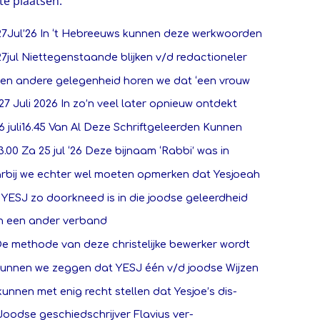
te plaatsen.
7Jul’26 In ‘t Hebreeuws kunnen deze werkwoorden
jul Niettegenstaande blijken v/d redactioneler
 een andere gelegenheid horen we dat ‘een vrouw
7 Juli 2026 In zo’n veel later opnieuw ontdekt
 juli16.45 Van Al Deze Schriftgeleerden Kunnen
3.00 Za 25 jul ‘26 Deze bijnaam ‘Rabbi’ was in
rbij we echter wel moeten opmerken dat Yesjoeah
YESJ zo doorkneed is in die joodse geleerdheid
In een ander verband
De methode van deze christelijke bewerker wordt
Kunnen we zeggen dat YESJ één v/d joodse Wijzen
unnen met enig recht stellen dat Yesjoe’s dis-
oodse geschiedschrijver Flavius ver-