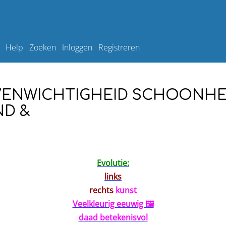
Help
Zoeken
Inloggen
Registreren
VENWICHTIGHEID SCHOONHE
ND &
Evolutie:
links
rechts
kunst
Veelkleurig eeuwig 🖼️
daad betekenisvol