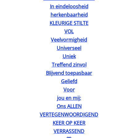
In eindeloosheid
herkenbaarheid
KLEURIGE STILTE
VOL
Veelvormigheid
Universeel
Uniek
Treffend zinvol
BIijvend toepasbaar
Geliefd
Voor
jou en mij:
Ons ALLEN
VERTEGENWOORDIGEND
KEER OP KEER
VERRASSEND