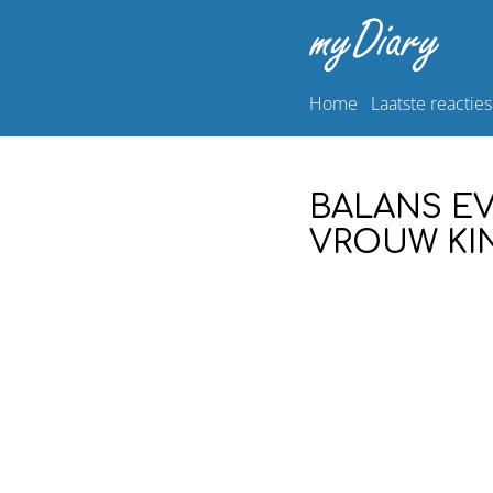
Home
Laatste reacties
BALANS E
VROUW KI