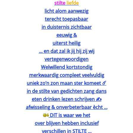
stilte
liefde
licht alom aanwezig
terecht toepasbaar
in duisternis zichtbaar
eeuwig &
uiterst heilig
… en dat zal ik jij hij zij wij
vertegenwoordigen
Welwillend kortstondig
merkwaardig compleet veelvuldig
uniek zo’n zon maan ster komeet ☄️
in de stilte van gedichten zang dans
eten drinken lezen schrijven ✍️
afwisseling & onverbeterbaar ècht …
DIT is waar we het
over blijven hebben inclusief
verschillen in STILTE …