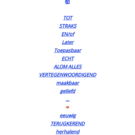
🤯
TOT
STRAKS
EN/of
Later
Toepasbaar
ECHT
ALOM ALLES
VERTEGENWOORDIGEND
maakbaar
geliefd
…
eeuwig
TERUGKEREND
herhalend