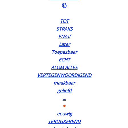
🤯
TOT
STRAKS
EN/of
Later
Toepasbaar
ECHT
ALOM ALLES
VERTEGENWOORDIGEND
maakbaar
geliefd
…
eeuwig
TERUGKEREND