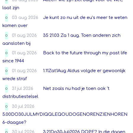
O
laat zijn
03 aug 2026
Je kunt zo nu uit de eu’s meer te weten
O
komen over
01 aug 2026
35 21.03 Za 1 aug. Toen anderen zich
O
aansloten bij
01 aug 2026
Back to the future through my past life
O
since 1944
01 aug 2026
1.11Zat1Aug Aldus volgde er gewoonlijk
O
wrede straf
31 jul 2026
Net zoals nu had je toen ook ‘t
O
distributiestelsel
30 jul 2026
O
5.00DO30JULMYDIQQLEQOUDOGENORENZIENHOREN
6-daagse?
30 jul 2026
3.21Do30Juli2026 DOPE? In die dagen
O