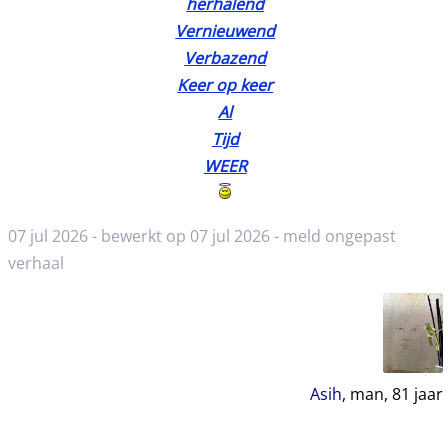
herhalend
Vernieuwend
Verbazend
Keer op keer
Al
Tijd
WEER
07 jul 2026 - bewerkt op 07 jul 2026 -
meld ongepast
verhaal
Asih
, man,
81
jaar