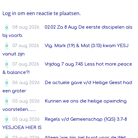
Log in om een reactie te plaatsen.
08 aug 2026
02.02 Za 8 Aug De eerste discipelen als
O
bij voorb.
07 aug 2026
Vlg. Mark (1:9) & Mat (3:13) kwam YESJ
O
vanuit zijn
07 aug 2026
Vrijdag 7 aug 7.45 Less hot more peace
O
& balance?!
06 aug 2026
De actuele gave v/d Heilige Geest had
O
een groter
05 aug 2026
Kunnen we ons die heilige opwinding
O
voorstellen…….
05 aug 2026
Regels v/d Gemeenschap {1QS} 3:7-8
O
YESJOEA HIER IS
03 aug 2026
Alleen ‘wie zijn ziel buigt voor de Wet,