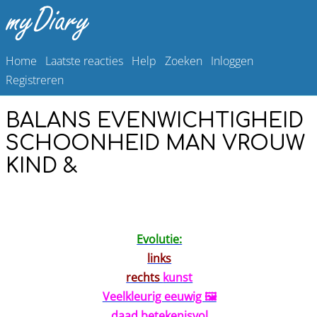
Home
Laatste reacties
Help
Zoeken
Inloggen
Registreren
BALANS EVENWICHTIGHEID
SCHOONHEID MAN VROUW
KIND &
Evolutie:
links
rechts
kunst
Veelkleurig eeuwig 🖼️
daad betekenisvol