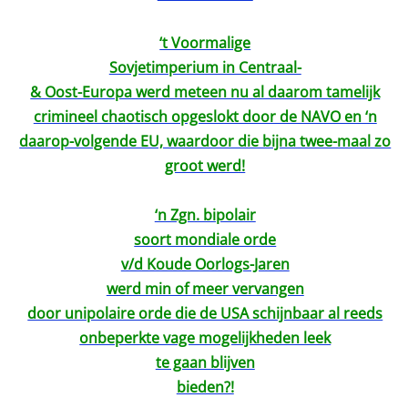
‘t Voormalige
Sovjetimperium in Centraal-
& Oost-Europa werd meteen nu al daarom tamelijk
crimineel chaotisch opgeslokt door de NAVO en ‘n
daarop-volgende EU, waardoor die bijna twee-maal zo
groot werd!
‘n Zgn. bipolair
soort mondiale orde
v/d Koude Oorlogs-Jaren
werd min of meer vervangen
door unipolaire orde die de USA schijnbaar al reeds
onbeperkte vage mogelijkheden leek
te gaan blijven
bieden?!