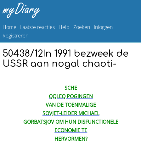
Home
Laatste reacties
Help
Zoeken
Inloggen
Registreren
50438/12In 1991 bezweek de
USSR aan nogal chaoti-
SCHE
QQLEQ POGINGEN
VAN DE TOENMALIGE
SOVJET-LEIDER MICHAEL
GORBATSJOV OM HUN DISFUNCTIONELE
ECONOMIE TE
HERVORMEN?