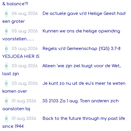
& balance?!
06 aug 2026
De actuele gave v/d Heilige Geest had
O
een groter
05 aug 2026
Kunnen we ons die heilige opwinding
O
voorstellen…….
05 aug 2026
Regels v/d Gemeenschap {1QS} 3:7-8
O
YESJOEA HIER IS
03 aug 2026
Alleen ‘wie zijn ziel buigt voor de Wet,
O
laat zijn
03 aug 2026
Je kunt zo nu uit de eu’s meer te weten
O
komen over
01 aug 2026
35 21.03 Za 1 aug. Toen anderen zich
O
aansloten bij
01 aug 2026
Back to the future through my past life
O
since 1944