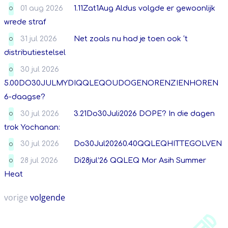
01 aug 2026
1.11Zat1Aug Aldus volgde er gewoonlijk
O
wrede straf
31 jul 2026
Net zoals nu had je toen ook ‘t
O
distributiestelsel
30 jul 2026
O
5.00DO30JULMYDIQQLEQOUDOGENORENZIENHOREN
6-daagse?
30 jul 2026
3.21Do30Juli2026 DOPE? In die dagen
O
trok Yochanan:
30 jul 2026
Do30Jul20260.40QQLEQHITTEGOLVEN
O
28 jul 2026
Di28jul’26 QQLEQ Mor Asih Summer
O
Heat
vorige
volgende