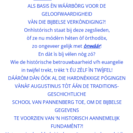
ALS BASIS ÈN WÁÁRBÒRG VOOR DE
GELOOFWAARDIGHEID
VÀN DIE BIJBELSE VERKÒNDIGING?!
Onhìstórisch staat bij deze zegslieden,
òf ze nu módèrn héten òf òrthodòx,
zo ongeveer gelijk met
ònwáár
!
En dàt ìs bíj vélen nòg zó?
Wie de histórische betrouwbaarheid v/h euangelie
in twijfel trekt, trèkt ‘t ÉU ZÈLF ÌN TWÍJFEL!
DÁÁRÒM DÀN ÓÓK AL DIE HARDNÈKKIGE PÓGINGEN
VÀNÀF AUGUSTINUS TÒT ÁÁN DE TRADITIONS-
GESCHICHTLICHE
SCHOOL VAN PANNENBERG TOE, OM DE BIJBELSE
GEGEVENS
TE VOORZIEN VAN ‘N HISTORISCH AANNEMELIJK
FUNDAMÈNT?!