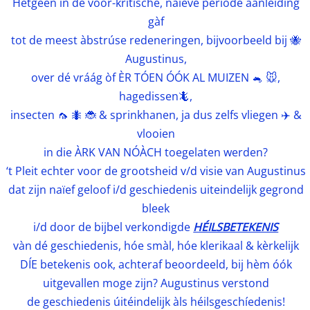
Hetgeen in de vóór-kritische, naïeve periode aanleiding
gàf
tot de meest àbstrúse redeneringen, bijvoorbeeld bij 🐝
Augustinus,
over dé vráág òf ÈR TÓEN ÓÓK AL MUIZEN 🐁 🐭,
hagedissen🦎,
insecten 🦟 🐜 🐞 & sprinkhanen, ja dus zelfs vliegen ✈️ &
vlooien
in die ÀRK VAN NÓÀCH toegelaten werden?
‘t Pleit echter voor de grootsheid v/d visie van Augustinus
dat zijn naïef geloof i/d geschiedenis uiteindelijk gegrond
bleek
i/d door de bijbel verkondigde
HÉILSBETEKENIS
vàn dé geschiedenis, hóe smàl, hóe klerikaal & kèrkelijk
DÍE betekenis ook, achteraf beoordeeld, bij hèm óók
uitgevallen moge zijn? Augustinus verstond
de geschiedenis úitéindelijk àls héilsgeschíedenis!