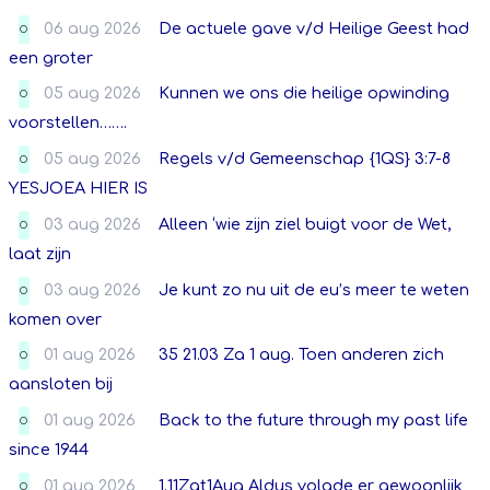
06 aug 2026
De actuele gave v/d Heilige Geest had
O
een groter
05 aug 2026
Kunnen we ons die heilige opwinding
O
voorstellen…….
05 aug 2026
Regels v/d Gemeenschap {1QS} 3:7-8
O
YESJOEA HIER IS
03 aug 2026
Alleen ‘wie zijn ziel buigt voor de Wet,
O
laat zijn
03 aug 2026
Je kunt zo nu uit de eu’s meer te weten
O
komen over
01 aug 2026
35 21.03 Za 1 aug. Toen anderen zich
O
aansloten bij
01 aug 2026
Back to the future through my past life
O
since 1944
01 aug 2026
1.11Zat1Aug Aldus volgde er gewoonlijk
O