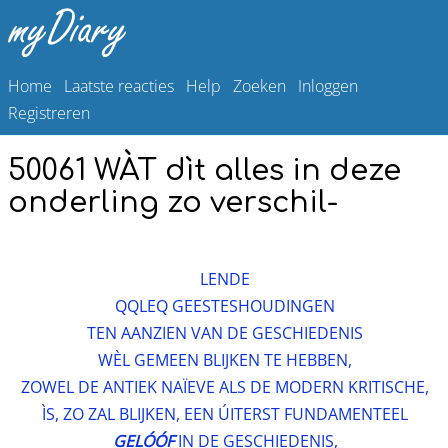
Home
Laatste reacties
Help
Zoeken
Inloggen
Registreren
50061 WÀT dìt alles in deze
onderling zo verschil-
LENDE
QQLEQ GEESTESHOUDINGEN
TEN AANZIEN VAN DE GESCHIEDENIS
WÈL GEMEEN BLIJKEN TE HEBBEN,
ZOWEL DE ANTIEK NAÏEVE ALS DE MODERN KRITISCHE,
ÌS, ZO ZAL BLIJKEN, EEN ÚITERST FUNDAMENTEEL
GELÓÓF
IN DE GESCHIEDENIS,