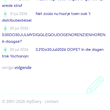
wrede straf
31 jul 2026
Net zoals nu had je toen ook ‘t
O
distributiestelsel
30 jul 2026
O
5.00DO30JULMYDIQQLEQOUDOGENORENZIENHOREN
6-daagse?
30 jul 2026
3.21Do30Juli2026 DOPE? In die dagen
O
trok Yochanan:
vorige
volgende
© 2001-2026 myDiary
-
contact