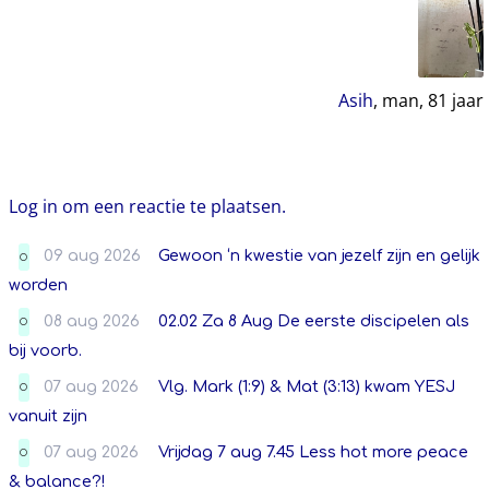
Asih
, man,
81
jaar
Log in om een reactie te plaatsen.
09 aug 2026
Gewoon ‘n kwestie van jezelf zijn en gelijk
O
worden
08 aug 2026
02.02 Za 8 Aug De eerste discipelen als
O
bij voorb.
07 aug 2026
Vlg. Mark (1:9) & Mat (3:13) kwam YESJ
O
vanuit zijn
07 aug 2026
Vrijdag 7 aug 7.45 Less hot more peace
O
& balance?!