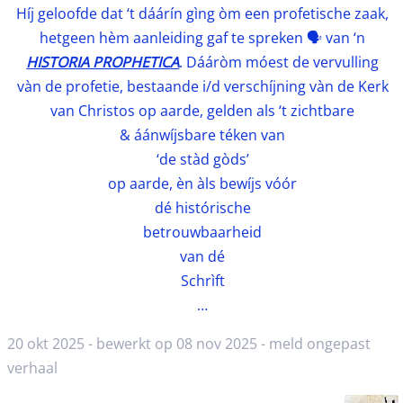
Híj geloofde dat ‘t dáárín gìng òm een profetische zaak,
hetgeen hèm aanleiding gaf te spreken 🗣️ van ‘n
HISTORIA PROPHETICA
. Dááròm móest de vervulling
vàn de profetie, bestaande i/d verschíjning vàn de Kerk
van Christos op aarde, gelden als ‘t zichtbare
& áánwíjsbare téken van
‘de stàd gòds’
op aarde, èn àls bewíjs vóór
dé histórische
betrouwbaarheid
van dé
Schrìft
…
20 okt 2025 - bewerkt op 08 nov 2025 -
meld ongepast
verhaal