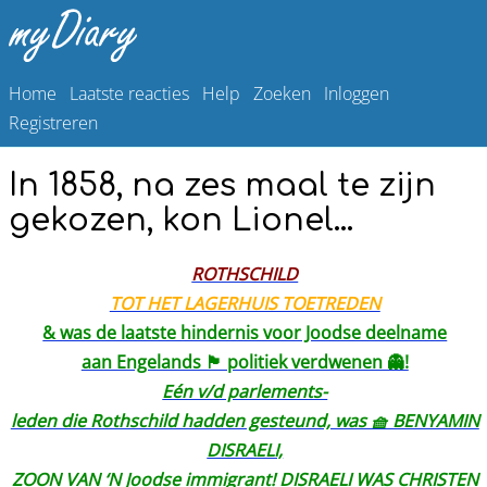
Home
Laatste reacties
Help
Zoeken
Inloggen
Registreren
In 1858, na zes maal te zijn
gekozen, kon Lionel…
ROTHSCHILD
TOT HET LAGERHUIS TOETREDEN
& was de laatste hindernis voor Joodse deelname
aan Engelands 🏴󠁧󠁢󠁥󠁮󠁧󠁿 politiek verdwenen 👻!
Eén v/d parlements-
leden die Rothschild hadden gesteund, was 🧺 BENYAMIN
DISRAELI,
ZOON VAN ‘N Joodse immigrant! DISRAELI WAS CHRISTEN