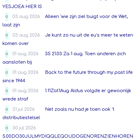
YESJOEA HIER IS
03 aug 2026
Alleen ‘wie zijn ziel buigt voor de Wet,
O
laat zijn
03 aug 2026
Je kunt zo nu uit de eu’s meer te weten
O
komen over
01 aug 2026
35 21.03 Za 1 aug. Toen anderen zich
O
aansloten bij
01 aug 2026
Back to the future through my past life
O
since 1944
01 aug 2026
1.11Zat1Aug Aldus volgde er gewoonlijk
O
wrede straf
31 jul 2026
Net zoals nu had je toen ook ‘t
O
distributiestelsel
30 jul 2026
O
5.00DO30JULMYDIQQLEQOUDOGENORENZIENHOREN