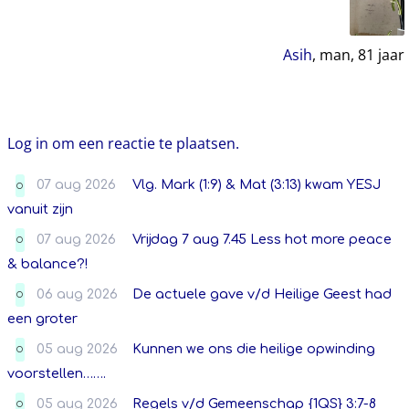
Asih
, man,
81
jaar
Log in om een reactie te plaatsen.
07 aug 2026
Vlg. Mark (1:9) & Mat (3:13) kwam YESJ
O
vanuit zijn
07 aug 2026
Vrijdag 7 aug 7.45 Less hot more peace
O
& balance?!
06 aug 2026
De actuele gave v/d Heilige Geest had
O
een groter
05 aug 2026
Kunnen we ons die heilige opwinding
O
voorstellen…….
05 aug 2026
Regels v/d Gemeenschap {1QS} 3:7-8
O