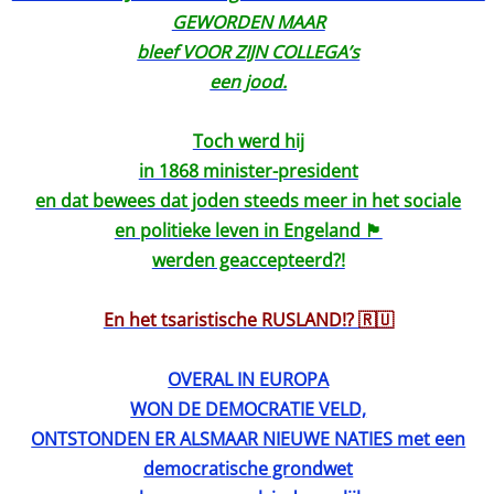
GEWORDEN MAAR
bleef VOOR ZIJN COLLEGA’s
een jood.
Toch werd hij
in 1868 minister-president
en dat bewees dat joden steeds meer in het sociale
en politieke leven in Engeland 🏴󠁧󠁢󠁥󠁮󠁧󠁿
werden geaccepteerd?!
En het tsaristische RUSLAND!? 🇷🇺
OVERAL IN EUROPA
WON DE DEMOCRATIE VELD,
ONTSTONDEN ER ALSMAAR NIEUWE NATIES met een
democratische grondwet