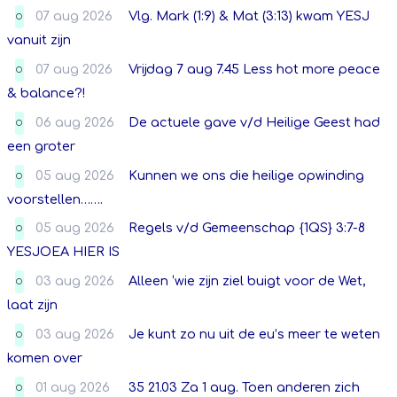
07 aug 2026
Vlg. Mark (1:9) & Mat (3:13) kwam YESJ
O
vanuit zijn
07 aug 2026
Vrijdag 7 aug 7.45 Less hot more peace
O
& balance?!
06 aug 2026
De actuele gave v/d Heilige Geest had
O
een groter
05 aug 2026
Kunnen we ons die heilige opwinding
O
voorstellen…….
05 aug 2026
Regels v/d Gemeenschap {1QS} 3:7-8
O
YESJOEA HIER IS
03 aug 2026
Alleen ‘wie zijn ziel buigt voor de Wet,
O
laat zijn
03 aug 2026
Je kunt zo nu uit de eu’s meer te weten
O
komen over
01 aug 2026
35 21.03 Za 1 aug. Toen anderen zich
O