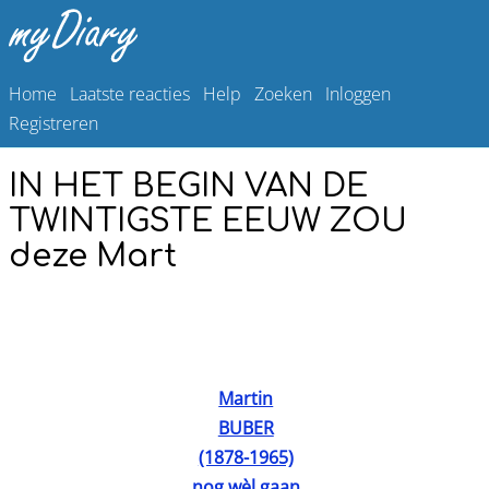
Home
Laatste reacties
Help
Zoeken
Inloggen
Registreren
IN HET BEGIN VAN DE
TWINTIGSTE EEUW ZOU
deze Mart
Martin
BUBER
(1878-1965)
nog wèl gaan