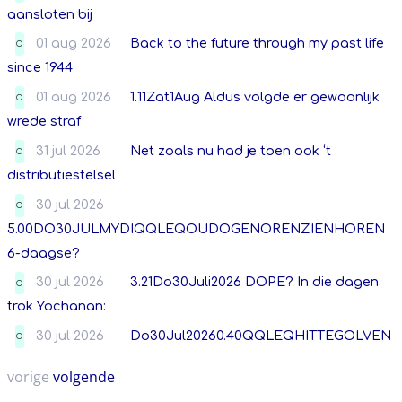
aansloten bij
01 aug 2026
Back to the future through my past life
O
since 1944
01 aug 2026
1.11Zat1Aug Aldus volgde er gewoonlijk
O
wrede straf
31 jul 2026
Net zoals nu had je toen ook ‘t
O
distributiestelsel
30 jul 2026
O
5.00DO30JULMYDIQQLEQOUDOGENORENZIENHOREN
6-daagse?
30 jul 2026
3.21Do30Juli2026 DOPE? In die dagen
O
trok Yochanan:
30 jul 2026
Do30Jul20260.40QQLEQHITTEGOLVEN
O
vorige
volgende