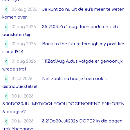
03 aug 2026
Je kunt zo nu uit de eu’s meer te weten
O
komen over
01 aug 2026
35 21.03 Za 1 aug. Toen anderen zich
O
aansloten bij
01 aug 2026
Back to the future through my past life
O
since 1944
01 aug 2026
1.11Zat1Aug Aldus volgde er gewoonlijk
O
wrede straf
31 jul 2026
Net zoals nu had je toen ook ‘t
O
distributiestelsel
30 jul 2026
O
5.00DO30JULMYDIQQLEQOUDOGENORENZIENHOREN
6-daagse?
30 jul 2026
3.21Do30Juli2026 DOPE? In die dagen
O
trok Yochanan: