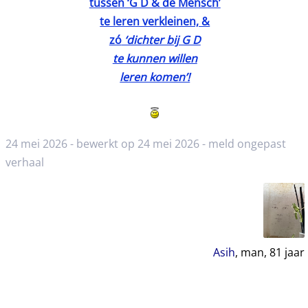
tussen ‘G D & de Mensch’
te leren verkleinen, &
zó
‘dichter bij G D
te kunnen willen
leren komen’!
24 mei 2026 - bewerkt op 24 mei 2026 -
meld ongepast
verhaal
Asih
, man,
81
jaar