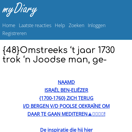
Home
Laatste reacties
Help
Zoeken
Inloggen
Registreren
{48}Omstreeks ‘t jaar 1730
trok ‘n Joodse man, ge-
NAAMD
ISRAËL BEN-ELIËZER
{1700-1760} ZICH TERUG
I/D BERGEN V/D POOLSE OEKRAÏNE OM
DAAR TE GAAN MEDITEREN🧘🧘‍♀️🧘‍♂️!
De inspiratie die hij hier