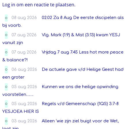
Log in om een reactie te plaatsen.
08 aug 2026
02.02 Za 8 Aug De eerste discipelen als
O
bij voorb.
07 aug 2026
Vlg. Mark (1:9) & Mat (3:13) kwam YESJ
O
vanuit zijn
07 aug 2026
Vrijdag 7 aug 7.45 Less hot more peace
O
& balance?!
06 aug 2026
De actuele gave v/d Heilige Geest had
O
een groter
05 aug 2026
Kunnen we ons die heilige opwinding
O
voorstellen…….
05 aug 2026
Regels v/d Gemeenschap {1QS} 3:7-8
O
YESJOEA HIER IS
03 aug 2026
Alleen ‘wie zijn ziel buigt voor de Wet,
O
laat zijn