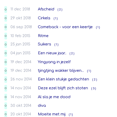
11 dec 2018
Afscheid
( 2 )
O
29 okt 2018
Cirkels
( 1 )
O
06 sep 2018
Comeback - voor een keertje
( 1 )
O
10 feb 2015
Ritme
O
25 jan 2015
Suikers
( 1 )
O
04 jan 2015
Een nieuw jaar..
( 2 )
O
19 dec 2014
Yingyang in jezelf
O
19 dec 2014
tjingtjing wakker blijven...
( 1 )
O
26 nov 2014
Een klein stukje gedachten
( 2 )
O
14 nov 2014
Deze ezel blijft zich stoten
( 3 )
O
14 nov 2014
Al sla je me dood
O
30 okt 2014
diva
O
20 okt 2014
Moeite met mij
( 1 )
O