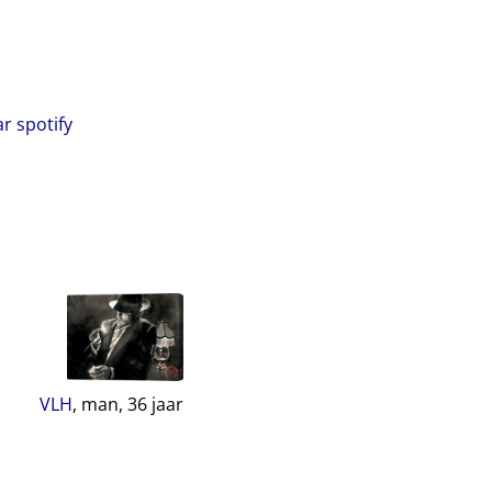
ar spotify
VLH
, man,
36
jaar