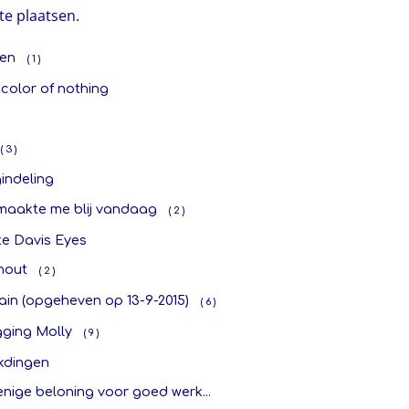
te plaatsen.
Ren
( 1 )
color of nothing
( 3 )
indeling
 maakte me blij vandaag
( 2 )
te Davis Eyes
nout
( 2 )
ain (opgeheven op 13-9-2015)
( 6 )
gging Molly
( 9 )
kdingen
nige beloning voor goed werk...