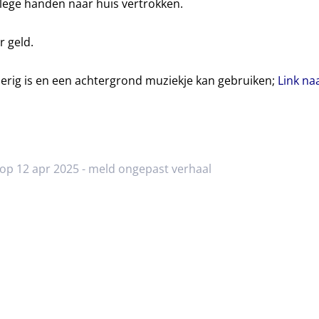
 lege handen naar huis vertrokken.
r geld.
erig is en een achtergrond muziekje kan gebruiken;
Link na
 op 12 apr 2025 -
meld ongepast verhaal