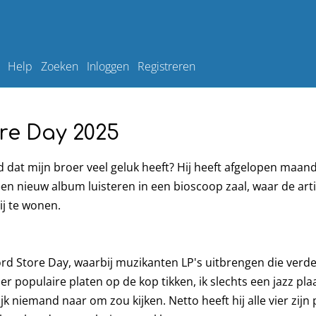
Help
Zoeken
Inloggen
Registreren
re Day 2025
d dat mijn broer veel geluk heeft? Hij heeft afgelopen maan
 nieuw album luisteren in een bioscoop zaal, waar de arties
j te wonen.
d Store Day, waarbij muzikanten LP's uitbrengen die verder 
 vier populaire platen op de kop tikken, ik slechts een jazz pl
ijk niemand naar om zou kijken. Netto heeft hij alle vier zijn