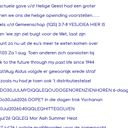
actuele gave v/d Heilige Geest had een groter
en we ons die heilige opwinding voorstellen…….
els v/d Gemeenschap {1QS} 3:7-8 YESJOEA HIER IS
en ‘wie zijn ziel buigt voor de Wet, laat zijn
unt zo nu uit de eu’s meer te weten komen over
1.03 Za 1 aug. Toen anderen zich aansloten bij
 to the future through my past life since 1944
Zat1Aug Aldus volgde er gewoonlijk wrede straf
zoals nu had je toen ook ‘t distributiestelsel
00DO30JULMYDIQQLEQOUDOGENORENZIENHOREN 6-daag
1Do30Juli2026 DOPE? In die dagen trok Yochanan:
0Jul20260.40QQLEQHITTEGOLVEN
8jul’26 QQLEQ Mor Asih Summer Heat
7Jul’26 Laatste mydiWoordjes voor de zomernacht