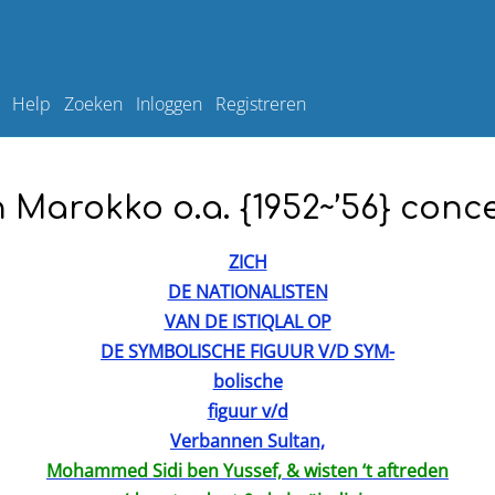
Help
Zoeken
Inloggen
Registreren
n Marokko o.a. {1952~’56} con
ZICH
DE NATIONALISTEN
VAN DE ISTIQLAL OP
DE SYMBOLISCHE FIGUUR V/D SYM-
bolische
figuur v/d
Verbannen Sultan,
Mohammed Sidi ben Yussef, & wisten ‘t aftreden