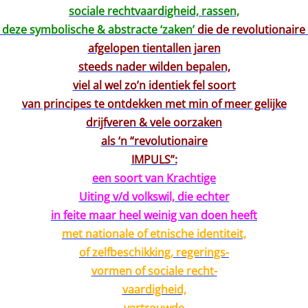
sociale rechtvaardigheid, rassen,
al deze symbolische & abstracte ‘zaken’
die de revolutionair
afgelopen tientallen jaren
steeds nader wilden bepalen,
viel al wel zo’n identiek fel soort
van principes te ontdekken met min of meer gelijke
drijfveren & vele oorzaken
als ‘n “revolutionaire
IMPULS”:
een soort van Krachtige
Uiting v/d volkswil, die echter
in feite maar heel weinig van doen heeft
met nationale of etnische identiteit,
of zelfbeschikking, regerings-
vormen of sociale recht-
vaardigheid,