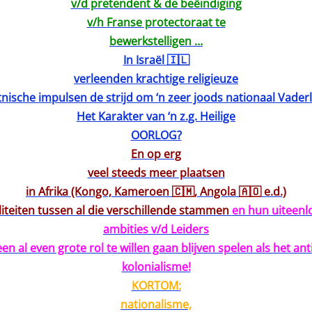
v/d pretendent & de beëindiging
v/h Franse protectoraat te
bewerkstelligen …
In Israël 🇮🇱
verleenden krachtige religieuze
tnische impulsen de strijd om ‘n zeer joods nationaal Vader
Het Karakter van ‘n z.g. Heilige
OORLOG?
En op erg
veel steeds meer plaatsen
in Afrika (Kongo, Kameroen 🇨🇲, Angola 🇦🇴 e.d.)
aliteiten tussen al die verschillende stammen
en hun uiteenl
ambities v/d Leiders
een al even grote rol te willen gaan blijven spelen als het anti
kolonialisme!
KORTOM:
nationalisme,