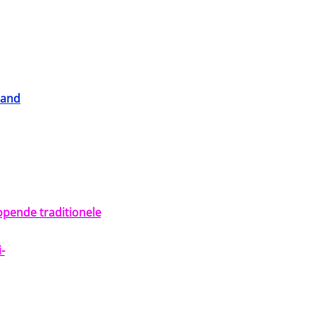
land
opende traditionele
-