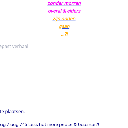
zonder morren
overal & elders
zíjn onder-
gaan
…?!
epast verhaal
te plaatsen.
dag 7 aug 7.45 Less hot more peace & balance?!