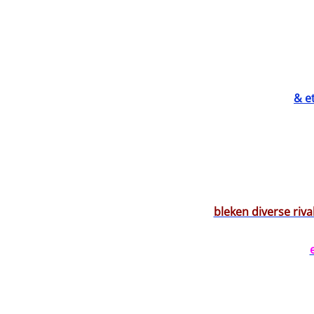
& e
bleken diverse riv