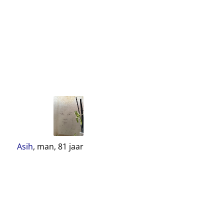
Asih
, man,
81
jaar