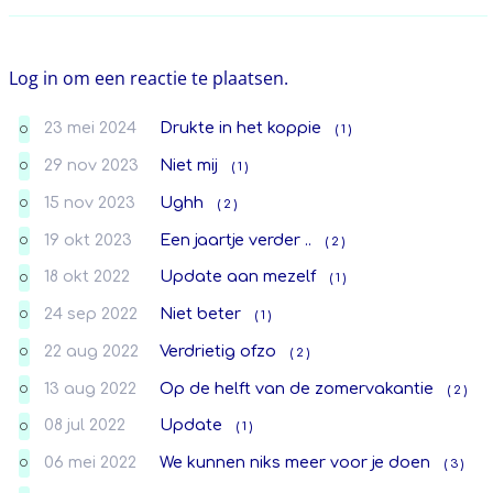
Log in om een reactie te plaatsen.
23 mei 2024
Drukte in het koppie
( 1 )
O
29 nov 2023
Niet mij
( 1 )
O
15 nov 2023
Ughh
( 2 )
O
19 okt 2023
Een jaartje verder ..
( 2 )
O
18 okt 2022
Update aan mezelf
( 1 )
O
24 sep 2022
Niet beter
( 1 )
O
22 aug 2022
Verdrietig ofzo
( 2 )
O
13 aug 2022
Op de helft van de zomervakantie
( 2 )
O
08 jul 2022
Update
( 1 )
O
06 mei 2022
We kunnen niks meer voor je doen
( 3 )
O