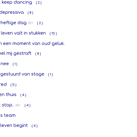
t keep dancing
( 2 )
idepressiva
( 8 )
 heftige dag
18+
( 2 )
 leven valt in stukken
( 15 )
n een moment van oud geluk.
oel mij gestraft
( 8 )
. nee
( 1 )
gestuurd van stage
( 1 )
red
( 5 )
en thuis
( 4 )
 stop..
18+
( 4 )
is team
leven begint
( 4 )