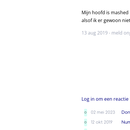
Mijn hoofd is mashed 
alsof ik er gewoon niet
13 aug 2019 -
meld on
Log in om een reactie 
02 mei 2023
Don
O
12 okt 2019
Num
O