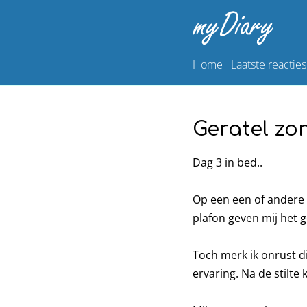
Home
Laatste reacties
Geratel zo
Dag 3 in bed..
Op een een of andere m
plafon geven mij het 
Toch merk ik onrust die
ervaring. Na de stilte 