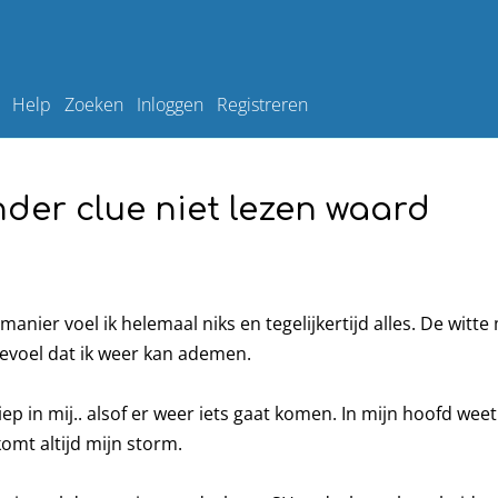
Help
Zoeken
Inloggen
Registreren
nder clue niet lezen waard
anier voel ik helemaal niks en tegelijkertijd alles. De witt
gevoel dat ik weer kan ademen.
p in mij.. alsof er weer iets gaat komen. In mijn hoofd weet i
komt altijd mijn storm.