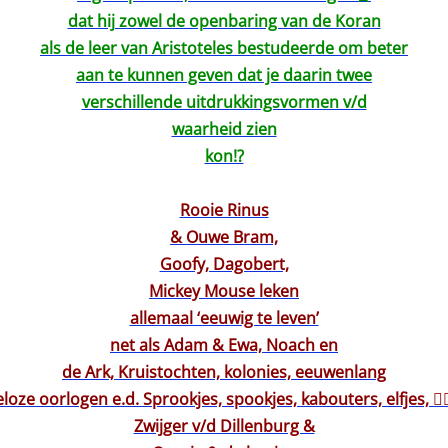
dat hij zowel de openbaring van de Koran
als de leer van Aristoteles bestudeerde om beter
aan te kunnen geven dat je daarin twee
verschillende uitdrukkingsvormen v/d
waarheid zien
kon!?
Rooie Rinus
& Ouwe Bram,
Goofy, Dagobert,
Mickey Mouse leken
allemaal ‘eeuwig te leven’
net als Adam & Ewa, Noach en
de Ark, Kruistochten, kolonies, eeuwenlang
oze oorlogen e.d. Sprookjes, spookjes, kabouters, elfjes, 🧝‍
Zwijger v/d Dillenburg &