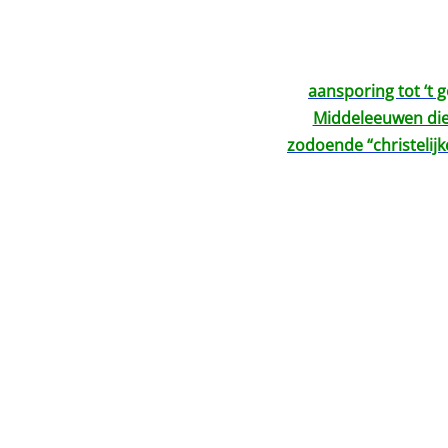
aansporing tot ‘t g
Middeleeuwen die 
zodoende “christelijk