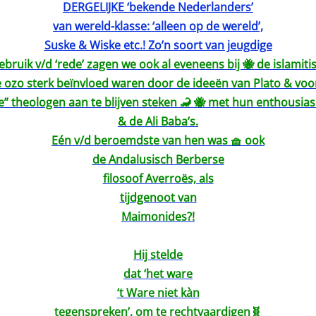
DERGELIJKE ‘bekende Nederlanders’
van wereld-klasse: ‘alleen op de wereld’,
Suske & Wiske etc.! Zo’n soort van jeugdige
ebruik v/d ‘rede’ zagen we ook al eveneens bij 🐝 de islamit
ozo sterk beïnvloed waren door de ideeën van Plato & voor
e” theologen aan te blijven steken 🦂 🐝 met hun enthousias
& de Ali Baba’s.
Eén v/d beroemdste van hen was 🧺 ook
de Andalusisch Berberse
filosoof Averroës, als
tijdgenoot van
Maimonides?!
Hij stelde
dat ‘het ware
‘t Ware niet kàn
tegenspreken’, om te rechtvaardigen🧬