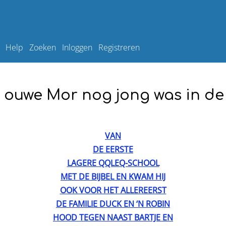
Help
Zoeken
Inloggen
Registreren
 ouwe Mor nog jong was in de
VAN
DE EERSTE
LAGERE QQLEQ-SCHOOL
MET DE BIJBEL EN KWAM HIJ
OOK VOOR HET ALLEREERST
DE FAMILIE DUCK EN ‘N ROBIN
HOOD TEGEN NAAST BARTJE EN