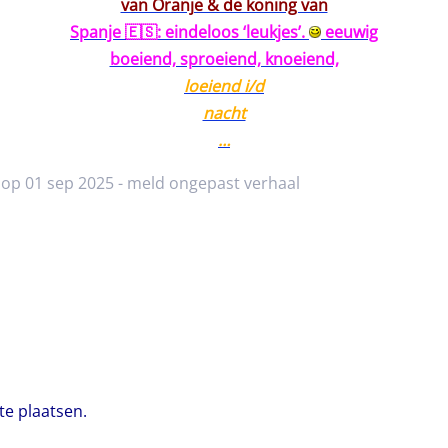
van Oranje & de koning van
Spanje 🇪🇸: eindeloos ‘leukjes’.
eeuwig
boeiend, sproeiend, knoeiend,
loeiend i/d
nacht
…
 op 01 sep 2025 -
meld ongepast verhaal
te plaatsen.