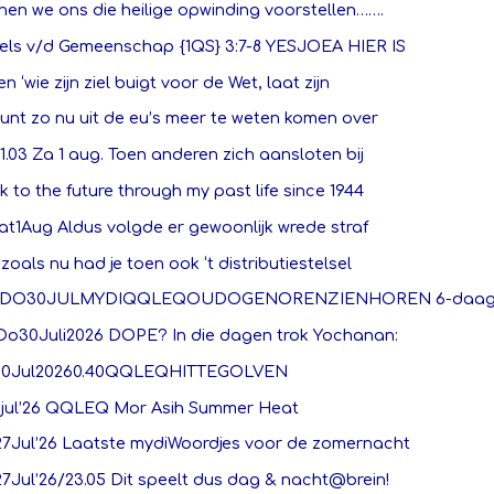
en we ons die heilige opwinding voorstellen…….
els v/d Gemeenschap {1QS} 3:7-8 YESJOEA HIER IS
en ‘wie zijn ziel buigt voor de Wet, laat zijn
unt zo nu uit de eu’s meer te weten komen over
1.03 Za 1 aug. Toen anderen zich aansloten bij
 to the future through my past life since 1944
Zat1Aug Aldus volgde er gewoonlijk wrede straf
zoals nu had je toen ook ‘t distributiestelsel
00DO30JULMYDIQQLEQOUDOGENORENZIENHOREN 6-daag
1Do30Juli2026 DOPE? In die dagen trok Yochanan:
0Jul20260.40QQLEQHITTEGOLVEN
8jul’26 QQLEQ Mor Asih Summer Heat
7Jul’26 Laatste mydiWoordjes voor de zomernacht
7Jul’26/23.05 Dit speelt dus dag & nacht@brein!