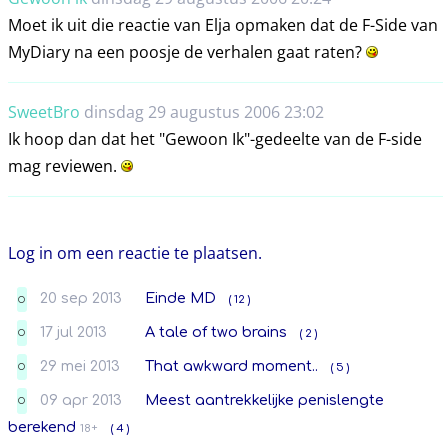
Moet ik uit die reactie van Elja opmaken dat de F-Side van
MyDiary na een poosje de verhalen gaat raten?
SweetBro
dinsdag 29 augustus 2006 23:02
Ik hoop dan dat het "Gewoon Ik"-gedeelte van de F-side
mag reviewen.
Log in om een reactie te plaatsen.
20 sep 2013
Einde MD
( 12 )
O
17 jul 2013
A tale of two brains
( 2 )
O
29 mei 2013
That awkward moment..
( 5 )
O
09 apr 2013
Meest aantrekkelijke penislengte
O
berekend
18+
( 4 )