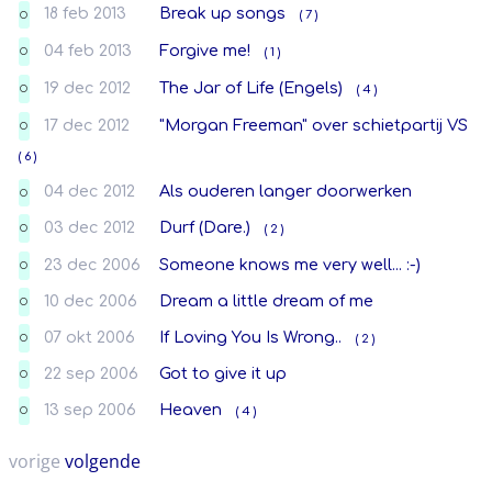
18 feb 2013
Break up songs
( 7 )
O
04 feb 2013
Forgive me!
( 1 )
O
19 dec 2012
The Jar of Life (Engels)
( 4 )
O
17 dec 2012
"Morgan Freeman" over schietpartij VS
O
( 6 )
04 dec 2012
Als ouderen langer doorwerken
O
03 dec 2012
Durf (Dare.)
( 2 )
O
23 dec 2006
Someone knows me very well... :-)
O
10 dec 2006
Dream a little dream of me
O
07 okt 2006
If Loving You Is Wrong..
( 2 )
O
22 sep 2006
Got to give it up
O
13 sep 2006
Heaven
( 4 )
O
vorige
volgende