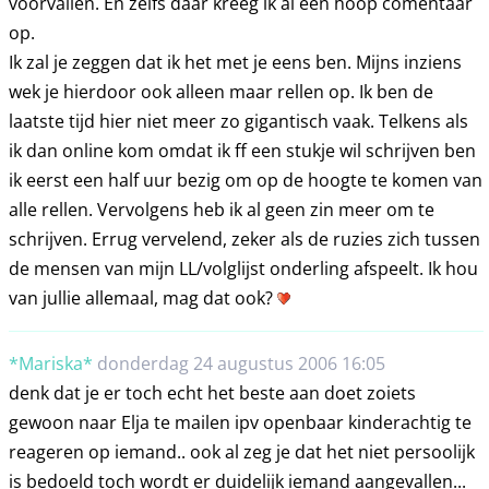
voorvallen. En zelfs daar kreeg ik al een hoop comentaar
op.
Ik zal je zeggen dat ik het met je eens ben. Mijns inziens
wek je hierdoor ook alleen maar rellen op. Ik ben de
laatste tijd hier niet meer zo gigantisch vaak. Telkens als
ik dan online kom omdat ik ff een stukje wil schrijven ben
ik eerst een half uur bezig om op de hoogte te komen van
alle rellen. Vervolgens heb ik al geen zin meer om te
schrijven. Errug vervelend, zeker als de ruzies zich tussen
de mensen van mijn LL/volglijst onderling afspeelt. Ik hou
van jullie allemaal, mag dat ook?
*Mariska*
donderdag 24 augustus 2006 16:05
denk dat je er toch echt het beste aan doet zoiets
gewoon naar Elja te mailen ipv openbaar kinderachtig te
reageren op iemand.. ook al zeg je dat het niet persoolijk
is bedoeld toch wordt er duidelijk iemand aangevallen...