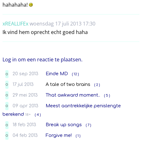
hahahaha!
xREALLIFEx
woensdag 17 juli 2013 17:30
Ik vind hem oprecht echt goed haha
Log in om een reactie te plaatsen.
20 sep 2013
Einde MD
( 12 )
O
17 jul 2013
A tale of two brains
( 2 )
O
29 mei 2013
That awkward moment..
( 5 )
O
09 apr 2013
Meest aantrekkelijke penislengte
O
berekend
18+
( 4 )
18 feb 2013
Break up songs
( 7 )
O
04 feb 2013
Forgive me!
( 1 )
O