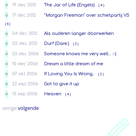
19 dec 2012
The Jar of Life (Engels)
( 4 )
O
17 dec 2012
"Morgan Freeman" over schietpartij VS
O
( 6 )
04 dec 2012
Als ouderen langer doorwerken
O
03 dec 2012
Durf (Dare.)
( 2 )
O
23 dec 2006
Someone knows me very well... :-)
O
10 dec 2006
Dream a little dream of me
O
07 okt 2006
If Loving You Is Wrong..
( 2 )
O
22 sep 2006
Got to give it up
O
13 sep 2006
Heaven
( 4 )
O
vorige
volgende