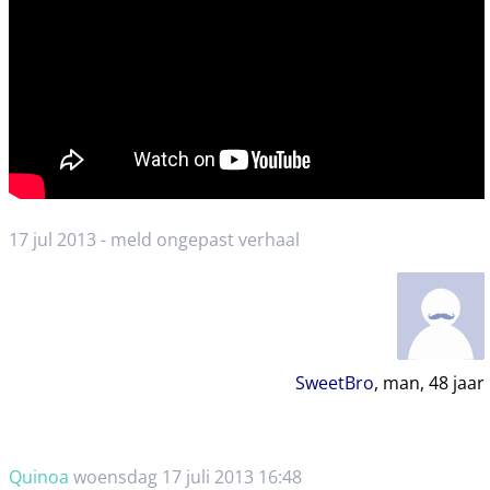
17 jul 2013 -
meld ongepast verhaal
SweetBro
, man,
48
jaar
Quinoa
woensdag 17 juli 2013 16:48