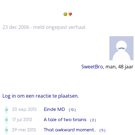
23 dec 2006 -
meld ongepast verhaal
SweetBro
, man,
48
jaar
Log in om een reactie te plaatsen.
20 sep 2013
Einde MD
( 12 )
O
17 jul 2013
A tale of two brains
( 2 )
O
29 mei 2013
That awkward moment..
( 5 )
O