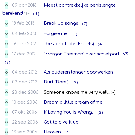
09 apr 2013
Meest aantrekkelijke penislengte
O
berekend
18+
( 4 )
18 feb 2013
Break up songs
( 7 )
O
04 feb 2013
Forgive me!
( 1 )
O
19 dec 2012
The Jar of Life (Engels)
( 4 )
O
17 dec 2012
"Morgan Freeman" over schietpartij VS
O
( 6 )
04 dec 2012
Als ouderen langer doorwerken
O
03 dec 2012
Durf (Dare.)
( 2 )
O
23 dec 2006
Someone knows me very well... :-)
O
10 dec 2006
Dream a little dream of me
O
07 okt 2006
If Loving You Is Wrong..
( 2 )
O
22 sep 2006
Got to give it up
O
13 sep 2006
Heaven
( 4 )
O