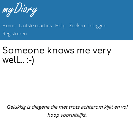
Home
Laatste reacties
Help
Zoeken
Inloggen
Registreren
Someone knows me very
well... :-)
Gelukkig is diegene die met trots achterom kijkt en vol
hoop vooruitkijkt.