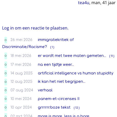
tea4u
, man,
41
jaar
Log in om een reactie te plaatsen.
26 mei 2026
immigratiekritiek of
O
Discriminatie/Racisme?
( 1 )
18 mei 2026
er wordt met twee maten gemeten...
( 11 )
O
17 mei 2026
na een tijdtje weer...
O
14 aug 2025
artificial intelligence vs human stupidity
O
12 aug 2025
ik kan het niet begrijpen...
O
07 aug 2024
verhaal
O
10 mei 2024
panem-et-circenses II
O
10 apr 2024
grrrrrr.boze tekst
( 12 )
O
02 mrt 2024
more is more, less is a bore
O