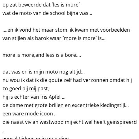
op zat beweerde dat ´les is more´
wat de moto van de school bijna was...
....en ik vond het maar stom, ik kwam met voorbeelden
van stijlen als barok waar ´more is more´ is...
more is more,and less is a bore....
dat was en is mijn moto nog altijd...
nu wou ik dat ik die qoute zelf had verzonnen omdat hij
zo goed bij mij past,
hij is echter van Iris Apfel ...
de dame met grote brillen en excentrieke kledingstijl...
een ware mode icoon ,
die naast vivian westwood mij echt wel heeft geinspireerd
,
vooral tijdens mijn opleiding...