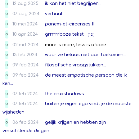
12 aug 2025
ik kan het niet begrijpen...
O
07 aug 2024
verhaal
O
10 mei 2024
panem-et-circenses II
O
10 apr 2024
grrrrrr.boze tekst
( 12 )
O
02 mrt 2024
more is more, less is a bore
O
13 feb 2024
waar ze helaas niet aan toekomen...
O
09 feb 2024
filosofische vraagstukken...
O
09 feb 2024
de meest empatische persoon die ik
O
ken...
07 feb 2024
the cruxshadows
O
07 feb 2024
buiten je eigen ego vindt je de mooiste
O
wijsheden
06 feb 2024
gelijk krijgen en hebben zijn
O
verschillende dingen