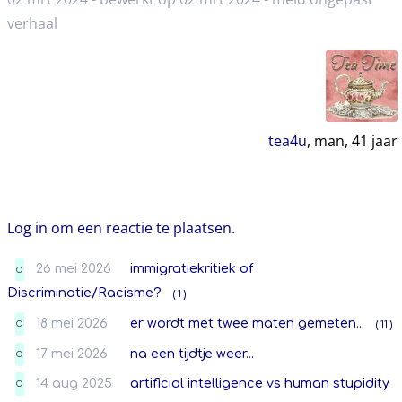
verhaal
tea4u
, man,
41
jaar
Log in om een reactie te plaatsen.
26 mei 2026
immigratiekritiek of
O
Discriminatie/Racisme?
( 1 )
18 mei 2026
er wordt met twee maten gemeten...
( 11 )
O
17 mei 2026
na een tijdtje weer...
O
14 aug 2025
artificial intelligence vs human stupidity
O