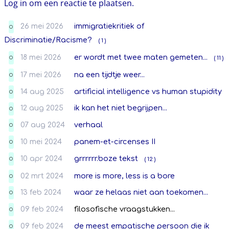
Log in om een reactie te plaatsen.
26 mei 2026
immigratiekritiek of
O
Discriminatie/Racisme?
( 1 )
18 mei 2026
er wordt met twee maten gemeten...
( 11 )
O
17 mei 2026
na een tijdtje weer...
O
14 aug 2025
artificial intelligence vs human stupidity
O
12 aug 2025
ik kan het niet begrijpen...
O
07 aug 2024
verhaal
O
10 mei 2024
panem-et-circenses II
O
10 apr 2024
grrrrrr.boze tekst
( 12 )
O
02 mrt 2024
more is more, less is a bore
O
13 feb 2024
waar ze helaas niet aan toekomen...
O
09 feb 2024
filosofische vraagstukken...
O
09 feb 2024
de meest empatische persoon die ik
O