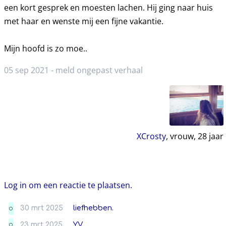
een kort gesprek en moesten lachen. Hij ging naar huis
met haar en wenste mij een fijne vakantie.
Mijn hoofd is zo moe..
05 sep 2021 -
meld ongepast verhaal
XCrosty
, vrouw,
28
jaar
Log in om een reactie te plaatsen.
30 mrt 2025
liefhebben.
O
23 mrt 2025
YV.
O