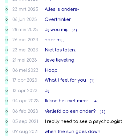
23 mrt 2025
Alles is anders-
O
08 jun 2023
Overthinker
O
28 mei 2023
Jij wou mij.
( 6 )
O
26 mei 2023
hoor mij,
O
23 mei 2023
Niet los laten.
O
21 mei 2023
lieve lieveling
O
06 mei 2023
Hoop
O
17 apr 2023
What I feel for you
( 1 )
O
13 apr 2023
Jij
O
04 apr 2023
Ik kan het niet meer.
( 4 )
O
06 feb 2023
Verliefd op een ander?
( 2 )
O
05 sep 2021
I really need to see a psychologist
O
09 aug 2021
when the sun goes down
O