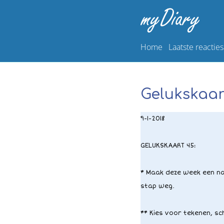
Home
Laatste reacties
Gelukskaar
9-1-2018
GELUKSKAART 45:
* Maak deze week een nau
stap weg.
** Kies voor tekenen, sc