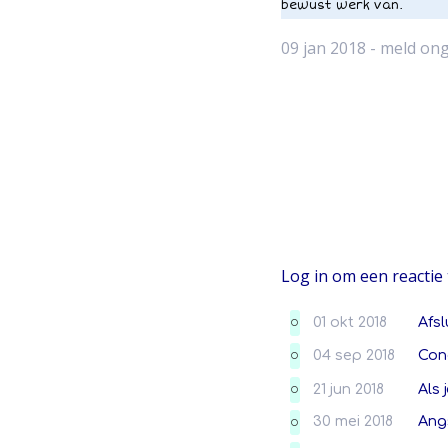
bewust werk van.
09 jan 2018 -
meld ong
Log in om een reactie 
01 okt 2018
Afsl
O
04 sep 2018
Con
O
21 jun 2018
Als 
O
30 mei 2018
Ang
O