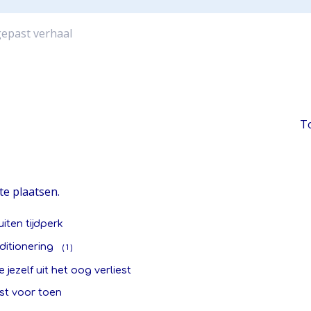
epast verhaal
T
te plaatsen.
uiten tijdperk
ditionering
( 1 )
je jezelf uit het oog verliest
st voor toen