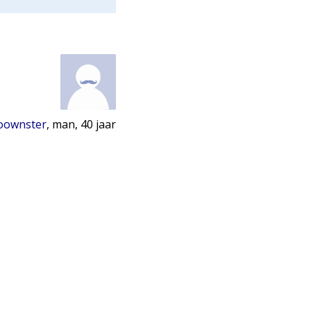
oownster
, man,
40
jaar