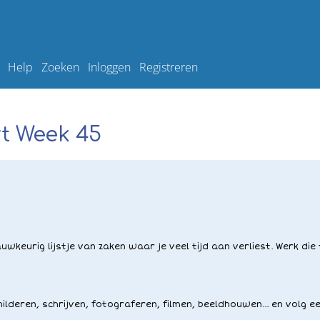
Help
Zoeken
Inloggen
Registreren
t Week 45
wkeurig lijstje van zaken waar je veel tijd aan verliest. Werk die
hilderen, schrijven, fotograferen, filmen, beeldhouwen... en volg e