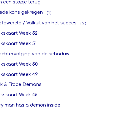
n een stapje terug
ede kans gekregen
( 1 )
towereld / Valkuil van het succes
( 2 )
ukskaart Week 52
ukskaart Week 51
achtervolging van de schaduw
ukskaart Week 50
ukskaart Week 49
ck & Trace Demons
ukskaart Week 48
ry man has a demon inside