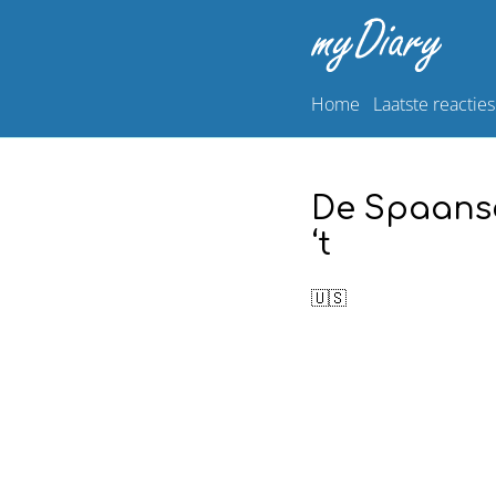
Home
Laatste reacties
De Spaanse
‘t
🇺🇸