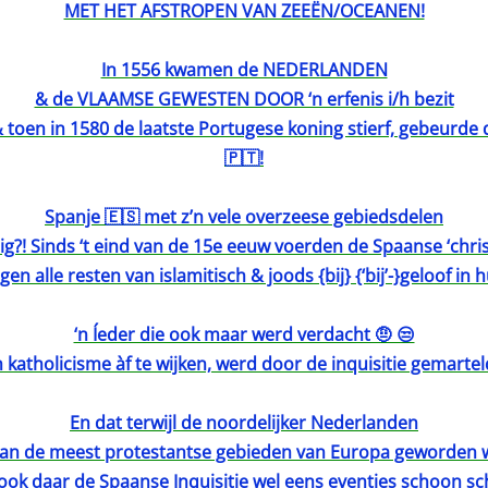
MET HET AFSTROPEN VAN ZEEËN/OCEANEN!
In 1556 kwamen de NEDERLANDEN
& de VLAAMSE GEWESTEN DOOR ‘n erfenis i/h bezit
toen in 1580 de laatste Portugese koning stierf, gebeurde
🇵🇹!
Spanje 🇪🇸 met z’n vele overzeese gebiedsdelen
?! Sinds ‘t eind van de 15e eeuw voerden de Spaanse ‘chri
egen alle resten van islamitisch & joods {bij} {‘bij’-}geloof in 
‘n Íeder die ook maar werd verdacht 🤨 😒
 katholicisme àf te wijken, werd door de inquisitie gemarte
En dat terwijl de noordelijker Nederlanden
van de meest protestantse gebieden van Europa geworden 
ook daar de Spaanse Inquisitie wel eens eventjes schoon sc