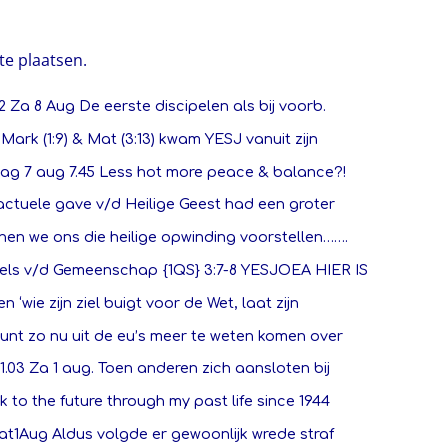
te plaatsen.
2 Za 8 Aug De eerste discipelen als bij voorb.
 Mark (1:9) & Mat (3:13) kwam YESJ vanuit zijn
dag 7 aug 7.45 Less hot more peace & balance?!
actuele gave v/d Heilige Geest had een groter
en we ons die heilige opwinding voorstellen…….
els v/d Gemeenschap {1QS} 3:7-8 YESJOEA HIER IS
en ‘wie zijn ziel buigt voor de Wet, laat zijn
unt zo nu uit de eu’s meer te weten komen over
1.03 Za 1 aug. Toen anderen zich aansloten bij
 to the future through my past life since 1944
Zat1Aug Aldus volgde er gewoonlijk wrede straf