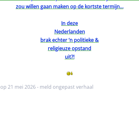
zou willen gaan maken op de kortste termijn…
In deze
Nederlanden
brak echter ‘n politieke &
religieuze opstand
uit?!
 op 21 mei 2026 -
meld ongepast verhaal