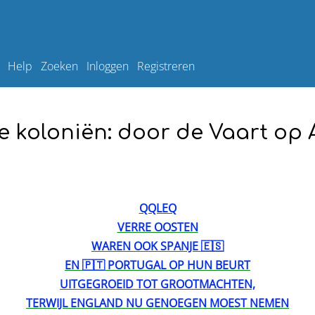
Help
Zoeken
Inloggen
Registreren
 koloniën: door de Vaart op
QQLEQ
VERRE OOSTEN
WAREN OOK SPANJE 🇪🇸
EN 🇵🇹 PORTUGAL OP HUN BEURT
UITGEGROEID TOT GROOTMACHTEN,
TERWIJL ENGLAND NU GENOEGEN MOEST NEMEN