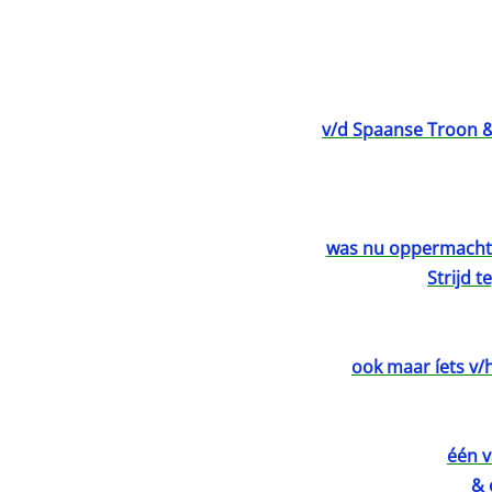
v/d Spaanse Troon & 
was nu oppermachtig
Strijd t
ook maar íets v/h
één 
& 