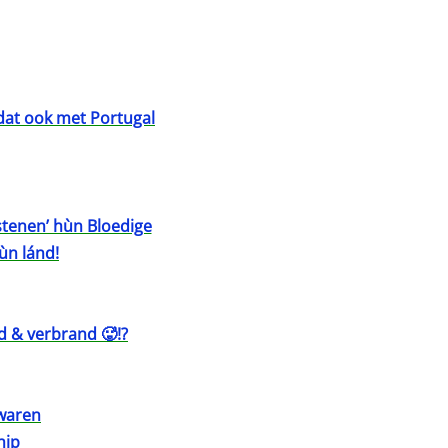
 dat ook met Portugal
stenen’ hùn Bloedige
hùn lánd!
ld & verbrand 🥵!?
waren
hip