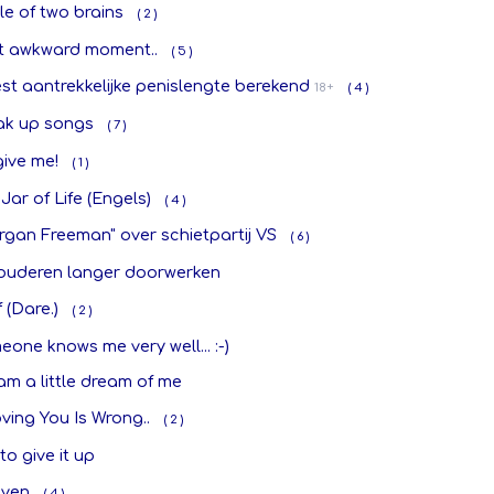
le of two brains
( 2 )
t awkward moment..
( 5 )
st aantrekkelijke penislengte berekend
18+
( 4 )
ak up songs
( 7 )
ive me!
( 1 )
Jar of Life (Engels)
( 4 )
rgan Freeman" over schietpartij VS
( 6 )
 ouderen langer doorwerken
 (Dare.)
( 2 )
one knows me very well... :-)
m a little dream of me
oving You Is Wrong..
( 2 )
to give it up
ven
( 4 )