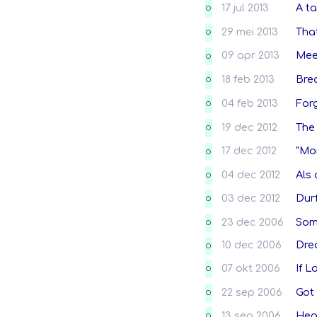
17 jul 2013
A ta
O
29 mei 2013
Tha
O
09 apr 2013
Mee
O
18 feb 2013
Bre
O
04 feb 2013
Forg
O
19 dec 2012
The 
O
17 dec 2012
"Mo
O
04 dec 2012
Als
O
03 dec 2012
Durf
O
23 dec 2006
Some
O
10 dec 2006
Drea
O
07 okt 2006
If L
O
22 sep 2006
Got 
O
13 sep 2006
Hea
O