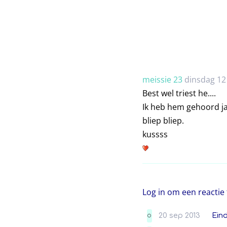
meissie 23
dinsdag 12
Best wel triest he....
Ik heb hem gehoord ja
bliep bliep.
kussss
Log in om een reactie 
20 sep 2013
Ein
O