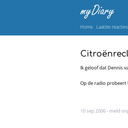
Home
Laatste reacties
Citroënre
Ik geloof dat Dennis v
Op de radio probeert 
10 sep 2006 -
meld on