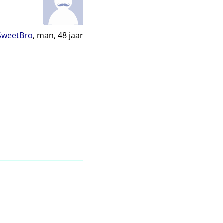
SweetBro
, man,
48
jaar