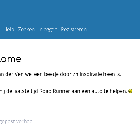
Help
Zoeken
Inloggen
Registreren
clame
an der Ven wel een beetje door zn inspiratie heen is.
hij de laatste tijd Road Runner aan een auto te helpen.
gepast verhaal