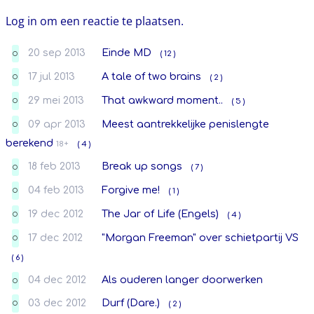
Log in om een reactie te plaatsen.
20 sep 2013
Einde MD
( 12 )
O
17 jul 2013
A tale of two brains
( 2 )
O
29 mei 2013
That awkward moment..
( 5 )
O
09 apr 2013
Meest aantrekkelijke penislengte
O
berekend
18+
( 4 )
18 feb 2013
Break up songs
( 7 )
O
04 feb 2013
Forgive me!
( 1 )
O
19 dec 2012
The Jar of Life (Engels)
( 4 )
O
17 dec 2012
"Morgan Freeman" over schietpartij VS
O
( 6 )
04 dec 2012
Als ouderen langer doorwerken
O
03 dec 2012
Durf (Dare.)
( 2 )
O