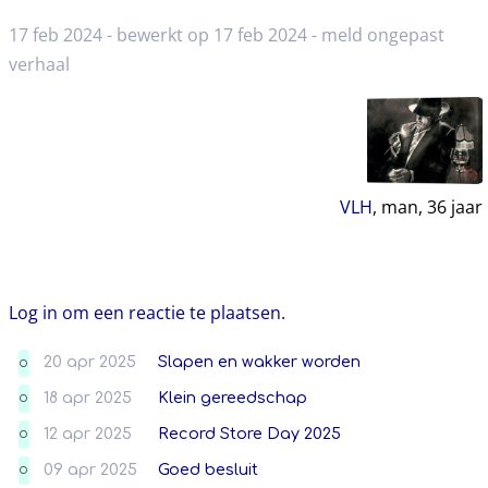
17 feb 2024 - bewerkt op 17 feb 2024 -
meld ongepast
verhaal
VLH
, man,
36
jaar
Log in om een reactie te plaatsen.
20 apr 2025
Slapen en wakker worden
O
18 apr 2025
Klein gereedschap
O
12 apr 2025
Record Store Day 2025
O
09 apr 2025
Goed besluit
O