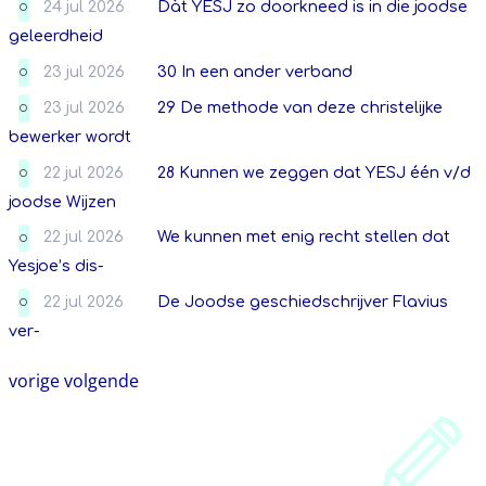
24 jul 2026
Dàt YESJ zo doorkneed is in die joodse
O
geleerdheid
23 jul 2026
30 In een ander verband
O
23 jul 2026
29 De methode van deze christelijke
O
bewerker wordt
22 jul 2026
28 Kunnen we zeggen dat YESJ één v/d
O
joodse Wijzen
22 jul 2026
We kunnen met enig recht stellen dat
O
Yesjoe’s dis-
22 jul 2026
De Joodse geschiedschrijver Flavius
O
ver-
vorige
volgende