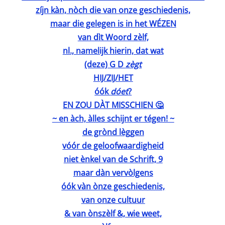
zíjn kàn, nòch die van onze geschiedenis,
maar die gelegen is in het WÉZEN
van dìt Woord zèlf,
nl., namelijk hierin, dat wat
(deze) G D
zègt
HIJ/ZIJ/HET
óók
dóet
?
EN ZOU DÀT MISSCHIEN 🤔
~ en àch, àlles schijnt er tégen! ~
de grònd lèggen
vóór de geloofwaardigheid
niet ènkel van de Schrift, 9
maar dàn vervòlgens
óók vàn ònze geschiedenis,
van onze cultuur
& van ònszèlf &, wie weet,