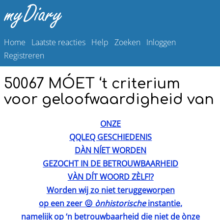
Home
Laatste reacties
Help
Zoeken
Inloggen
Registreren
50067 MÓET ‘t criterium
voor geloofwaardigheid van
ONZE
QQLEQ GESCHIEDENIS
DÀN NÍET WORDEN
GEZOCHT IN DE BETROUWBAARHEID
VÀN DÍT WOORD ZÈLF!?
Worden wij zo niet teruggeworpen
op een zeer 😖
ònhistorische
instantie,
namelijk op ‘n betrouwbaarheid die niet de ònze