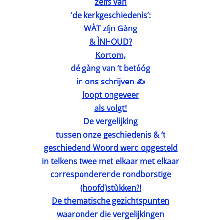
zèlfs van
‘de kerkgeschiedenis’:
WÀT zíjn Gàng
& ÌNHOUD?
Kortom,
dé gàng van ‘t betóóg
in ons schrijven ✍️
loopt ongeveer
als volgt!
De vergelijking
tussen onze geschiedenis & ‘t
geschiedend Woord werd opgesteld
in telkens twee met elkaar met elkaar
corresponderende rondborstige
(hoofd)stùkken?!
De thematische gezichtspunten
waaronder die vergelijkingen