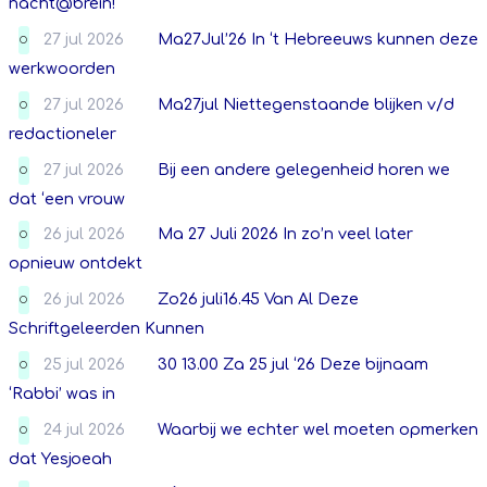
nacht@brein!
27 jul 2026
Ma27Jul’26 In ‘t Hebreeuws kunnen deze
O
werkwoorden
27 jul 2026
Ma27jul Niettegenstaande blijken v/d
O
redactioneler
27 jul 2026
Bij een andere gelegenheid horen we
O
dat ‘een vrouw
26 jul 2026
Ma 27 Juli 2026 In zo’n veel later
O
opnieuw ontdekt
26 jul 2026
Zo26 juli16.45 Van Al Deze
O
Schriftgeleerden Kunnen
25 jul 2026
30 13.00 Za 25 jul ‘26 Deze bijnaam
O
‘Rabbi’ was in
24 jul 2026
Waarbij we echter wel moeten opmerken
O
dat Yesjoeah