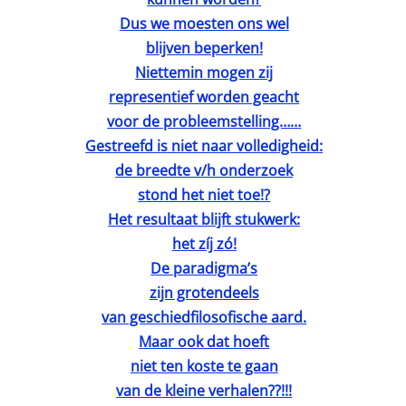
Dus we moesten ons wel
blijven beperken!
Niettemin mogen zij
representief worden geacht
voor de probleemstelling……
Gestreefd is niet naar volledigheid:
de breedte v/h onderzoek
stond het niet toe!?
Het resultaat blijft stukwerk:
het zíj zó!
De paradigma’s
zijn grotendeels
van geschiedfilosofische aard.
Maar ook dat hoeft
niet ten koste te gaan
van de kleine verhalen??!!!