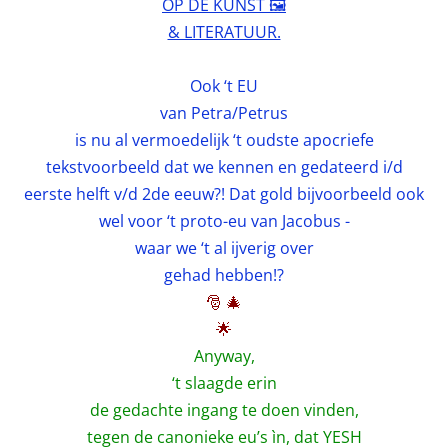
OP DE KUNST 🖼️
& LITERATUUR.
Ook ‘t EU
van Petra/Petrus
is nu al vermoedelijk ‘t oudste apocriefe
tekstvoorbeeld dat we kennen en gedateerd i/d
eerste helft v/d 2de eeuw?! Dat gold bijvoorbeeld ook
wel voor ‘t proto-eu van Jacobus -
waar we ‘t al ijverig over
gehad hebben!?
🎅 🎄
🌟
Anyway,
‘t slaagde erin
de gedachte ingang te doen vinden,
tegen de canonieke eu’s ìn, dat YESH