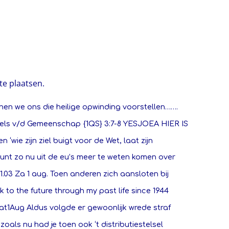
te plaatsen.
en we ons die heilige opwinding voorstellen…….
els v/d Gemeenschap {1QS} 3:7-8 YESJOEA HIER IS
en ‘wie zijn ziel buigt voor de Wet, laat zijn
unt zo nu uit de eu’s meer te weten komen over
1.03 Za 1 aug. Toen anderen zich aansloten bij
 to the future through my past life since 1944
Zat1Aug Aldus volgde er gewoonlijk wrede straf
zoals nu had je toen ook ‘t distributiestelsel