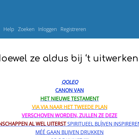
Help
Zoeken
Inloggen
Registreren
oewel ze aldus bij ‘t uitwerken
QQLEQ
CANON VAN
HET NIEUWE TESTAMENT
VIA VIA NAAR HET TWEEDE PLAN
VERSCHOVEN WORDEN, ZULLEN ZE DEZE
ENSCHAPPEN AL WEL UITERST
SPIRITUEEL BLÍJVEN INSPIRER
MÉÉ GAAN BLIJVEN DRUKKEN