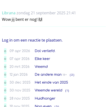
Librana
zondag 21 september 2025 21:41
Wow jij bent er nog! 🙌
Log in om een reactie te plaatsen.
09 apr 2026
Dol verliefd.
O
07 apr 2026
Elke keer
O
20 mrt 2026
Vreemd
O
12 jan 2026
De andere man
18+
( 2 )
O
30 dec 2025
Het einde van 2025
O
30 nov 2025
Vreemde wereld
( 1 )
O
28 nov 2025
Huidhonger
O
19 nov 2025
Nog even
( 3 )
O