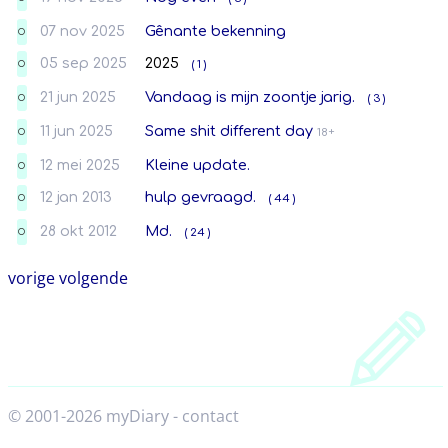
07 nov 2025
Gênante bekenning
O
05 sep 2025
2025
( 1 )
O
21 jun 2025
Vandaag is mijn zoontje jarig.
( 3 )
O
11 jun 2025
Same shit different day
18+
O
12 mei 2025
Kleine update.
O
12 jan 2013
hulp gevraagd.
( 44 )
O
28 okt 2012
Md.
( 24 )
O
vorige
volgende
© 2001-2026 myDiary
-
contact