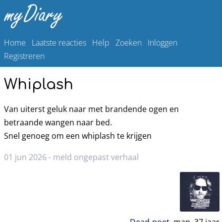
Home
Laatste reacties
Help
Zoeken
Inloggen
Registreren
Whiplash
Van uiterst geluk naar met brandende ogen en
betraande wangen naar bed.
Snel genoeg om een whiplash te krijgen
01 jun 2026 -
meld ongepast verhaal
Dead-poet
, man,
37
jaar