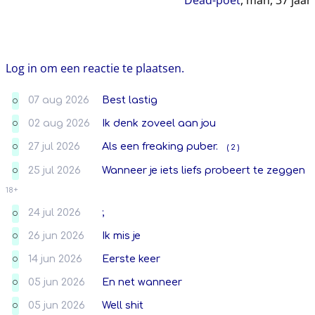
Log in om een reactie te plaatsen.
07 aug 2026
Best lastig
O
02 aug 2026
Ik denk zoveel aan jou
O
27 jul 2026
Als een freaking puber.
( 2 )
O
25 jul 2026
Wanneer je iets liefs probeert te zeggen
O
18+
24 jul 2026
;
O
26 jun 2026
Ik mis je
O
14 jun 2026
Eerste keer
O
05 jun 2026
En net wanneer
O
05 jun 2026
Well shit
O