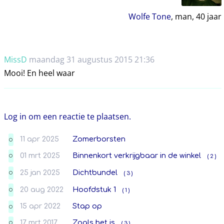
Wolfe Tone
, man,
40
jaar
MissD
maandag 31 augustus 2015 21:36
Mooi! En heel waar
Log in om een reactie te plaatsen.
11 apr 2025
Zomerborsten
O
01 mrt 2025
Binnenkort verkrijgbaar in de winkel
( 2 )
O
25 jan 2025
Dichtbundel
( 3 )
O
20 aug 2022
Hoofdstuk 1
( 1 )
O
15 apr 2022
Stap op
O
17 mrt 2017
Zoals het is
( 3 )
O