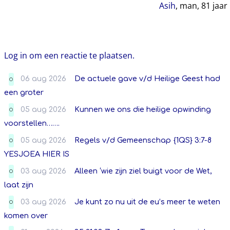
Asih
, man,
81
jaar
Log in om een reactie te plaatsen.
06 aug 2026
De actuele gave v/d Heilige Geest had
O
een groter
05 aug 2026
Kunnen we ons die heilige opwinding
O
voorstellen…….
05 aug 2026
Regels v/d Gemeenschap {1QS} 3:7-8
O
YESJOEA HIER IS
03 aug 2026
Alleen ‘wie zijn ziel buigt voor de Wet,
O
laat zijn
03 aug 2026
Je kunt zo nu uit de eu’s meer te weten
O
komen over