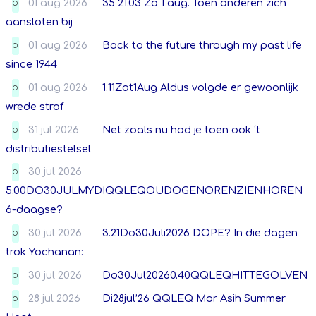
01 aug 2026
35 21.03 Za 1 aug. Toen anderen zich
O
aansloten bij
01 aug 2026
Back to the future through my past life
O
since 1944
01 aug 2026
1.11Zat1Aug Aldus volgde er gewoonlijk
O
wrede straf
31 jul 2026
Net zoals nu had je toen ook ‘t
O
distributiestelsel
30 jul 2026
O
5.00DO30JULMYDIQQLEQOUDOGENORENZIENHOREN
6-daagse?
30 jul 2026
3.21Do30Juli2026 DOPE? In die dagen
O
trok Yochanan:
30 jul 2026
Do30Jul20260.40QQLEQHITTEGOLVEN
O
28 jul 2026
Di28jul’26 QQLEQ Mor Asih Summer
O