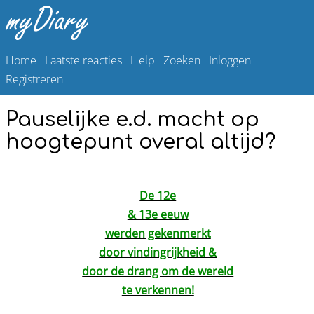
Home
Laatste reacties
Help
Zoeken
Inloggen
Registreren
Pauselijke e.d. macht op
hoogtepunt overal altijd?
De 12e
& 13e eeuw
werden gekenmerkt
door vindingrijkheid &
door de drang om de wereld
te verkennen!