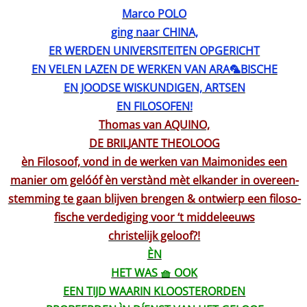
Marco POLO
ging naar CHINA,
ER WERDEN UNIVERSITEITEN OPGERICHT
EN VELEN LAZEN DE WERKEN VAN ARA🦜BISCHE
EN JOODSE WISKUNDIGEN, ARTSEN
EN FILOSOFEN!
Thomas van AQUINO,
DE BRILJANTE THEOLOOG
èn Filosoof, vond in de werken van Maimonides een
manier om gelóóf èn verstànd mèt elkander in overeen-
stemming te gaan blijven brengen & ontwierp een filoso-
fische verdediging voor ‘t middeleeuws
christelijk geloof?!
ÈN
HET WAS 🧺 OOK
EEN TIJD WAARIN KLOOSTERORDEN