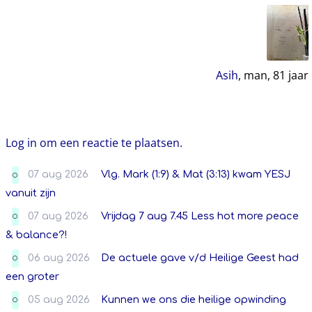
Asih
, man,
81
jaar
Log in om een reactie te plaatsen.
07 aug 2026
Vlg. Mark (1:9) & Mat (3:13) kwam YESJ
O
vanuit zijn
07 aug 2026
Vrijdag 7 aug 7.45 Less hot more peace
O
& balance?!
06 aug 2026
De actuele gave v/d Heilige Geest had
O
een groter
05 aug 2026
Kunnen we ons die heilige opwinding
O