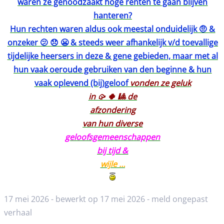
waren ze genoodzaakt hoge renten te gaan blijven
hanteren?
Hun rechten waren aldus ook meestal onduidelijk 🤨 &
onzeker 🫤 😞 😬 & steeds weer afhankelijk v/d toevallige
tijdelijke heersers in deze & gene gebieden, maar met al
hun vaak oeroude gebruiken van den beginne & hun
vaak oplevend (bij)geloof
vonden ze geluk
in 🥠 🍀 🎱 de
afzondering
van hun diverse
geloofsgemeenschappen
bij tijd &
wijle …
17 mei 2026 - bewerkt op 17 mei 2026 -
meld ongepast
verhaal