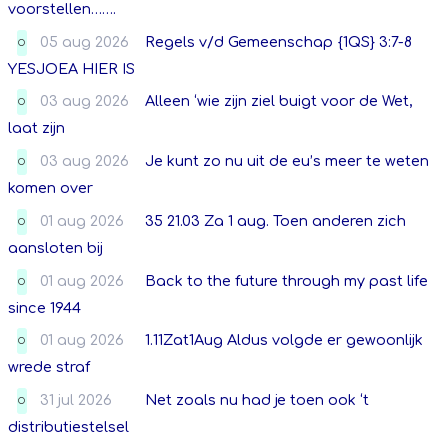
voorstellen…….
05 aug 2026
Regels v/d Gemeenschap {1QS} 3:7-8
O
YESJOEA HIER IS
03 aug 2026
Alleen ‘wie zijn ziel buigt voor de Wet,
O
laat zijn
03 aug 2026
Je kunt zo nu uit de eu’s meer te weten
O
komen over
01 aug 2026
35 21.03 Za 1 aug. Toen anderen zich
O
aansloten bij
01 aug 2026
Back to the future through my past life
O
since 1944
01 aug 2026
1.11Zat1Aug Aldus volgde er gewoonlijk
O
wrede straf
31 jul 2026
Net zoals nu had je toen ook ‘t
O
distributiestelsel