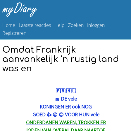
Home
Laatste reacties
Help
Zoeken
Inloggen
Registreren
Omdat Frankrijk
aanvankelijk ‘n rustig land
was en
🇫🇷 🇳🇱
🧺 DE vele
KONINGEN ER ook NOG
GOED 👍 😌 😊 VOOR HUN vele
ONDERDANEN WAREN, TROKKEN ER
JODEN VAN OVERAL DAAR NAARTOE