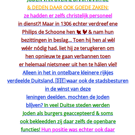
& DEDEN DAAR OOK GOEDE ZAKEN:
ze hadden er zelfs christelijk personeel
in dienst?! Maar in 1306 echter verdreef ene
Philips de Schoone hen 🐔 🐓 & nam hun
bezittingen in beslag… Toen hij hen al wèl
wéér nódig had, liet hij ze terugkeren om
hen opnieuw te gaan verbannen toen
er helemaal nietsmeer uit hen te hálen víel!
Alleen in het in ontelbare kleinere rijkjes
verdeelde Duitsland, 🇩🇪 waar ook de stadsbesturen
in de winst van deze
leningen deelden, mochten de Joden
blíjven?
In veel Duitse steden werden
Joden als burgers geaccepteerd & soms
ook bekleedden zij daar zelfs de openbare
functies!
Hun positie was echter ook daar