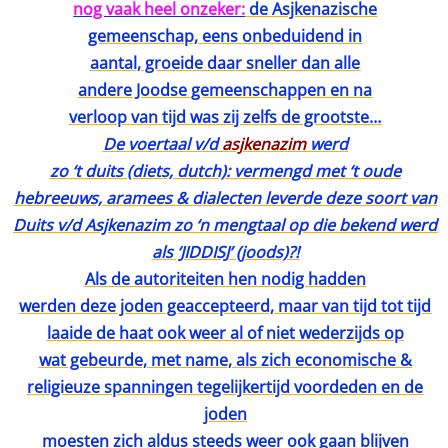
nog vaak heel onzeker:
de Asjkenazische
gemeenschap, eens onbeduidend in
aantal, groeide daar sneller dan alle
andere Joodse gemeenschappen en na
verloop van tijd was zij zelfs de grootste…
De voertaal v/d
asjkenazim
werd
zo ‘t duits (diets, dutch): vermengd met ‘t oude
hebreeuws, aramees & dialecten leverde deze soort van
Duits v/d Asjkenazim zo ‘n mengtaal op die bekend werd
als ‘JIDDISJ’ (joods)?!
Als de autoriteiten hen nodig hadden
werden deze joden geaccepteerd, maar van tijd tot tijd
laaide de haat ook weer al of niet wederzijds op
wat gebeurde, met name, als zich economische &
religieuze spanningen tegelijkertijd voordeden en de
joden
moesten zich aldus steeds weer ook gaan blijven